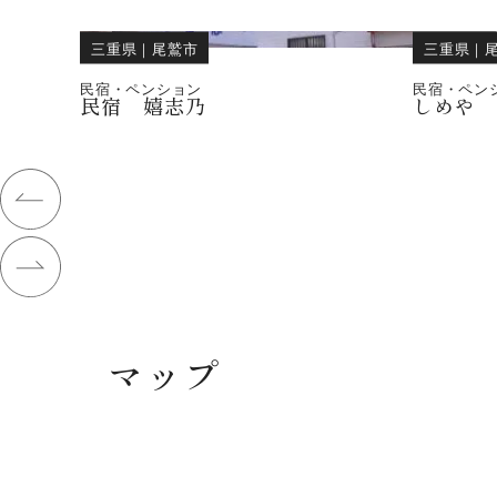
三重県
｜
尾鷲市
三重県
｜
民宿・ペンション
民宿・ペン
民宿 嬉志乃
しめや
マップ