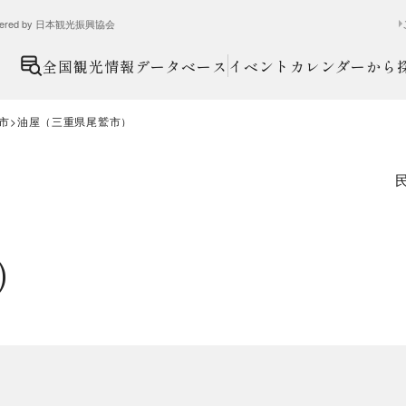
ed by 日本観光振興協会
全国観光情報データベース
イベントカレンダーから
市
油屋（三重県尾鷲市）
）