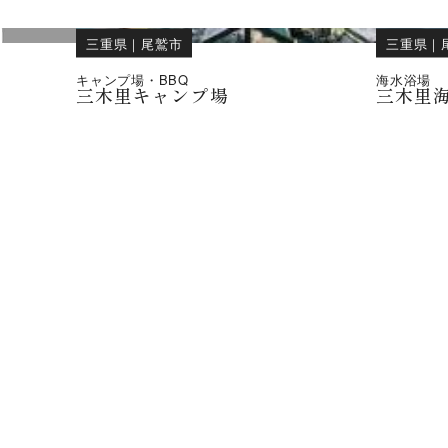
三重県
｜
尾鷲市
三重県
｜
キャンプ場・BBQ
海水浴場
三木里キャンプ場
三木里