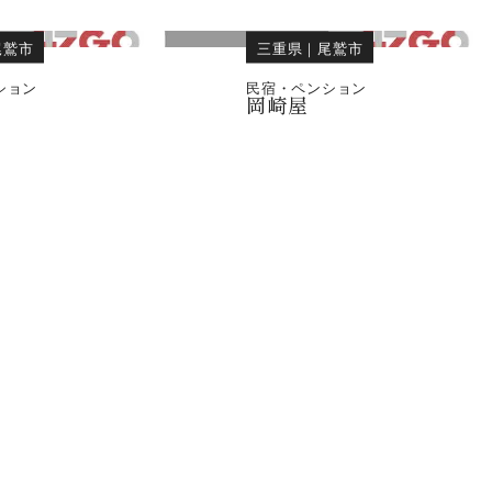
尾鷲市
三重県
｜
尾鷲市
ション
民宿・ペンション
岡崎屋