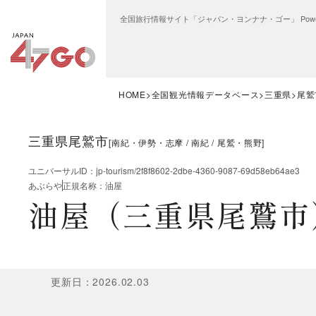
全国旅行情報サイト「ジャパン・ヨンナナ・ゴー」 Power
HOME
全国観光情報データベース
三重県
尾鷲
三重県尾鷲市
[
南紀・伊勢・志摩
南紀
尾鷲・熊野
]
ユニバーサルID
：
jp-tourism/2f8f8602-2dbe-4360-9087-69d58eb64ae3
あぶらや
正規名称
：
油屋
油屋（三重県尾鷲市
更新日
：
2026.02.03