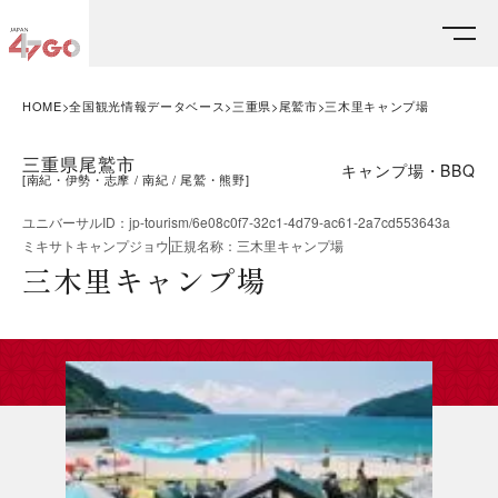
HOME
全国観光情報データベース
三重県
尾鷲市
三木里キャンプ場
三重県尾鷲市
キャンプ場・BBQ
[
南紀・伊勢・志摩
南紀
尾鷲・熊野
]
ユニバーサルID
：
jp-tourism/6e08c0f7-32c1-4d79-ac61-2a7cd553643a
ミキサトキャンプジョウ
正規名称
：
三木里キャンプ場
三木里キャンプ場