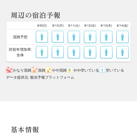
周辺の宿泊予報
8/9(日)
8/10(月)
8/11(火)
8/12(水)
8/13(木)
8/14(金)
混雑予想
対前年増加率:
全体
かなり混雑
混雑
やや混雑
やや空いている
空いている
データ提供元
:
観光予報プラットフォーム
基本情報