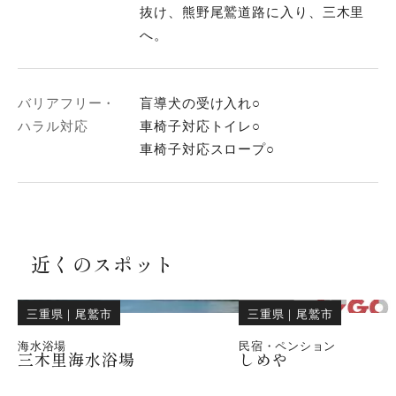
抜け、熊野尾鷲道路に入り、三木里
へ。
バリアフリー・
盲導犬の受け入れ○
ハラル対応
車椅子対応トイレ○
車椅子対応スロープ○
近くのスポット
三重県
｜
尾鷲市
三重県
｜
尾鷲市
海水浴場
民宿・ペンション
三木里海水浴場
しめや