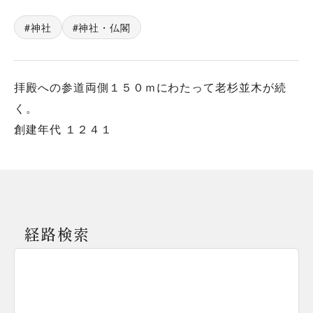
神社
神社・仏閣
拝殿への参道両側１５０ｍにわたって老杉並木が続
く。
創建年代 １２４１
経路検索