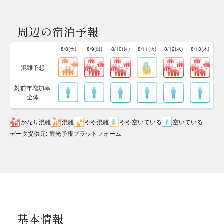
周辺の宿泊予報
8/8(土)
8/9(日)
8/10(月)
8/11(火)
8/12(水)
8/13(木)
混雑予想
対前年増加率:
全体
かなり混雑
混雑
やや混雑
やや空いている
空いている
データ提供元
:
観光予報プラットフォーム
基本情報