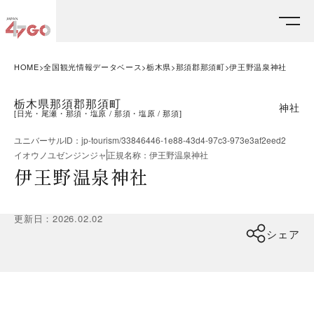
HOME
全国観光情報データベース
栃木県
那須郡那須町
伊王野温泉神社
栃木県那須郡那須町
神社
[
日光・尾瀬・那須・塩原
那須・塩原
那須
]
ユニバーサルID
：
jp-tourism/33846446-1e88-43d4-97c3-973e3af2eed2
イオウノユゼンジンジャ
正規名称
：
伊王野温泉神社
伊王野温泉神社
更新日
：
2026.02.02
シェア