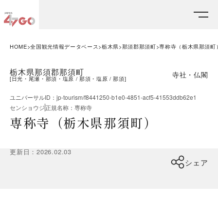
HOME
全国観光情報データベース
栃木県
那須郡那須町
専称寺（栃木県那須町
栃木県那須郡那須町
寺社・仏閣
[
日光・尾瀬・那須・塩原
那須・塩原
那須
]
ユニバーサルID
：
jp-tourism/f8441250-b1e0-4851-acf5-41553ddb62e1
センショウジ
正規名称
：
専称寺
専称寺（栃木県那須町）
更新日
：
2026.02.03
シェア