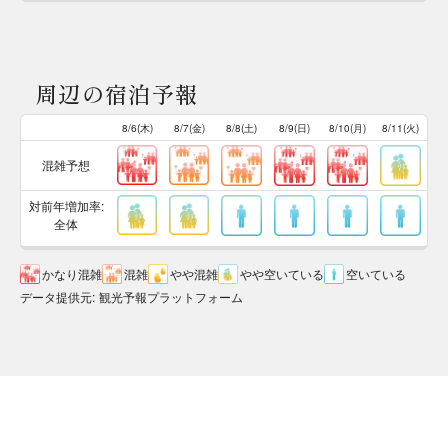
周辺の宿泊予報
8/6(木)
8/7(金)
8/8(土)
8/9(日)
8/10(月)
8/11(火)
混雑予想
対前年増加率:
全体
かなり混雑
混雑
やや混雑
やや空いている
空いている
データ提供元
:
観光予報プラットフォーム