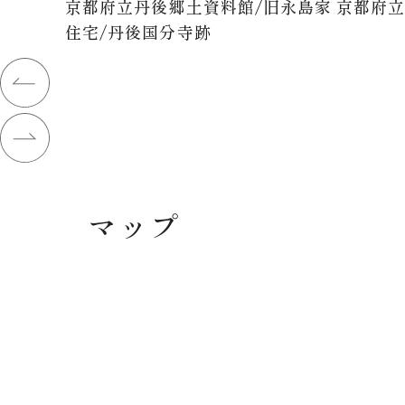
京都府立丹後郷土資料館/旧永島家
京都府
住宅/丹後国分寺跡
マップ