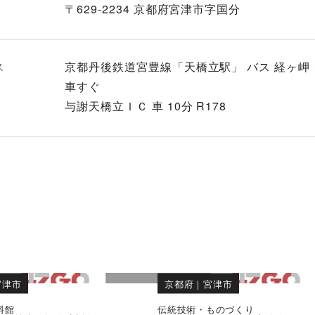
〒629-2234 京都府宮津市字国分
ス
京都丹後鉄道宮豊線「天橋立駅」 バス 経ヶ
車すぐ
与謝天橋立ＩＣ 車 10分 R178
宮津市
京都府
｜
宮津市
料館
伝統技術・ものづくり