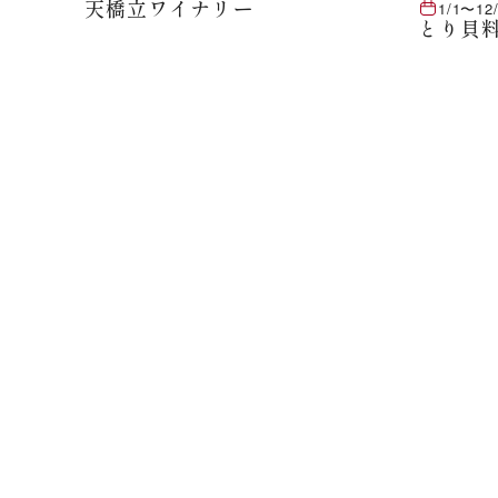
天橋立ワイナリー
1/1
〜
12
とり貝