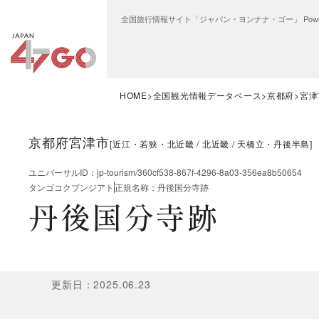
全国旅行情報サイト「ジャパン・ヨンナナ・ゴー」 Power
HOME
全国観光情報データベース
京都府
宮津
京都府宮津市
[
近江・若狭・北近畿
北近畿
天橋立・丹後半島
]
ユニバーサルID
：
jp-tourism/360cf538-867f-4296-8a03-356ea8b50654
タンゴコクブンジアト
正規名称
：
丹後国分寺跡
丹後国分寺跡
更新日
：
2025.06.23