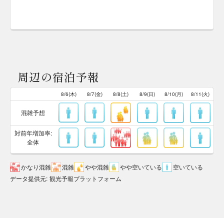
周辺の宿泊予報
8/6(木)
8/7(金)
8/8(土)
8/9(日)
8/10(月)
8/11(火)
混雑予想
対前年増加率:
全体
かなり混雑
混雑
やや混雑
やや空いている
空いている
データ提供元
:
観光予報プラットフォーム