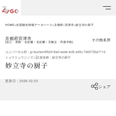
HOME
全国観光情報データベース
京都府
宮津市
妙立寺の厨子
京都府宮津市
その他名所
[
近江・若狭・北近畿
北近畿
天橋立・丹後半島
]
ユニバーサルID
：
jp-tourism/952416a0-eede-4cf2-a30c-7d00730a7113
ミョウリュウジノズシ
正規名称
：
妙立寺の厨子
妙立寺の厨子
更新日
：
2026.02.03
シェア