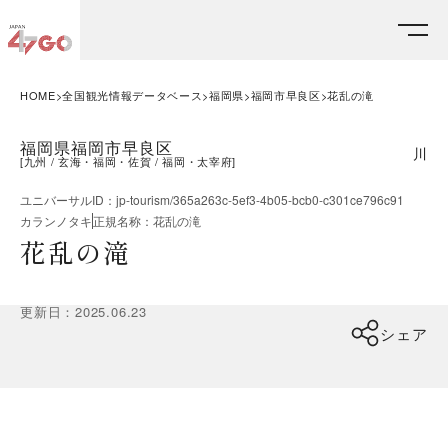
HOME
全国観光情報データベース
福岡県
福岡市早良区
花乱の滝
福岡県福岡市早良区
川
[
九州
玄海・福岡・佐賀
福岡・太宰府
]
ユニバーサルID
：
jp-tourism/365a263c-5ef3-4b05-bcb0-c301ce796c91
カランノタキ
正規名称
：
花乱の滝
花乱の滝
更新日
：
2025.06.23
シェア