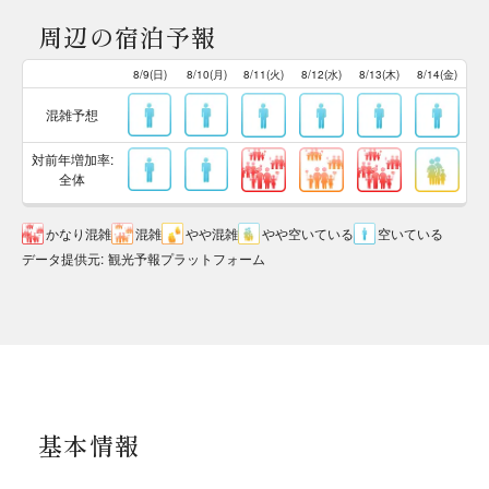
周辺の宿泊予報
8/9(日)
8/10(月)
8/11(火)
8/12(水)
8/13(木)
8/14(金)
混雑予想
対前年増加率:
全体
かなり混雑
混雑
やや混雑
やや空いている
空いている
データ提供元
:
観光予報プラットフォーム
基本情報