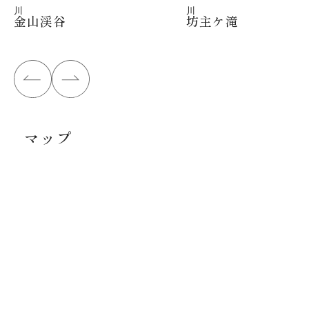
川
川
金山渓谷
坊主ケ滝
マップ