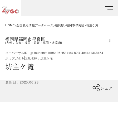
HOME
全国観光情報データベース
福岡県
福岡市早良区
坊主ケ滝
福岡県福岡市早良区
川
[
九州
玄海・福岡・佐賀
福岡・太宰府
]
ユニバーサルID
：
jp-tourism/e1696d36-ff5f-4fe4-82f4-4cb4a1348154
ボウズガタキ
正規名称
：
坊主ケ滝
坊主ケ滝
更新日
：
2025.06.23
シェア