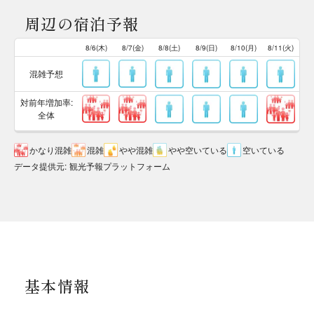
周辺の宿泊予報
8/6(木)
8/7(金)
8/8(土)
8/9(日)
8/10(月)
8/11(火)
混雑予想
対前年増加率:
全体
かなり混雑
混雑
やや混雑
やや空いている
空いている
データ提供元
:
観光予報プラットフォーム
基本情報