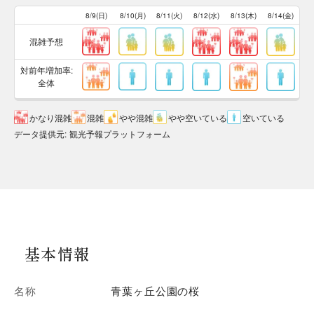
8/9(日)
8/10(月)
8/11(火)
8/12(水)
8/13(木)
8/14(金)
混雑予想
対前年増加率:
全体
かなり混雑
混雑
やや混雑
やや空いている
空いている
データ提供元
:
観光予報プラットフォーム
基本情報
名称
青葉ヶ丘公園の桜