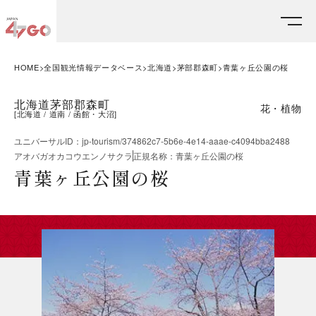
HOME
全国観光情報データベース
北海道
茅部郡森町
青葉ヶ丘公園の桜
北海道茅部郡森町
花・植物
[
北海道
道南
函館・大沼
]
ユニバーサルID
：
jp-tourism/374862c7-5b6e-4e14-aaae-c4094bba2488
アオバガオカコウエンノサクラ
正規名称
：
青葉ヶ丘公園の桜
青葉ヶ丘公園の桜