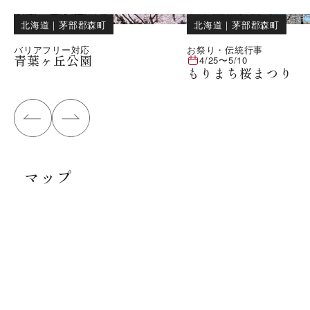
北海道
｜
茅部郡森町
北海道
｜
茅部郡森町
バリアフリー対応
お祭り・伝統行事
青葉ヶ丘公園
4/25
〜
5/10
もりまち桜まつり
マップ