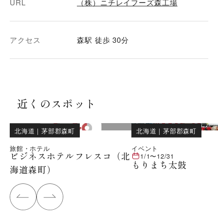
URL
（株）ニチレイフーズ森工場
アクセス
森駅 徒歩 30分
近くのスポット
北海道
｜
茅部郡森町
北海道
｜
茅部郡森町
旅館・ホテル
イベント
ビジネスホテルフレスコ（北
1/1
〜
12/31
もりまち太鼓
海道森町）