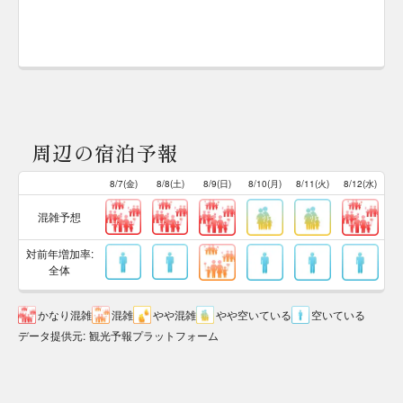
周辺の宿泊予報
8/7(金)
8/8(土)
8/9(日)
8/10(月)
8/11(火)
8/12(水)
混雑予想
対前年増加率:
全体
かなり混雑
混雑
やや混雑
やや空いている
空いている
データ提供元
:
観光予報プラットフォーム