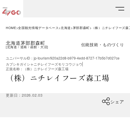
HOME
全国観光情報データベース
北海道
茅部郡森町
（株）ニチレイフーズ森
北海道茅部郡森町
伝統技術・ものづくり
[
北海道
道南
函館・大沼
]
ユニバーサルID
：
jp-tourism/920a22d8-b979-4edd-8727-17b5b7d027ce
カブシキガイシャニチレイフーズモリコウジョウ
正規名称
：
（株）ニチレイフーズ森工場
（株）ニチレイフーズ森工場
更新日
：
2026.02.03
シェア