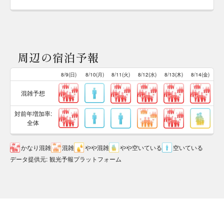
周辺の宿泊予報
8/9(日)
8/10(月)
8/11(火)
8/12(水)
8/13(木)
8/14(金)
混雑予想
対前年増加率:
全体
かなり混雑
混雑
やや混雑
やや空いている
空いている
データ提供元
:
観光予報プラットフォーム