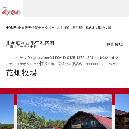
HOME
全国観光情報データベース
北海道
河西郡中札内村
花畑牧場
北海道河西郡中札内村
観光牧場
[
北海道
十勝
十勝
]
ユニバーサルID
：
jp-tourism/3dd004d0-9425-4873-a601-accb0c214d42
ハナバタケボクジョウ
正規名称
：
花畑牧場
英語名
：
hanabatakebokuzyou
花畑牧場