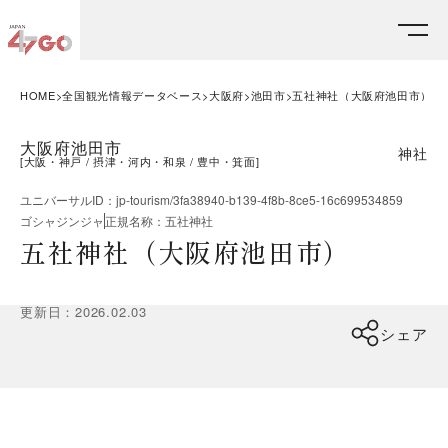
HOME
全国観光情報データベース
大阪府
池田市
五社神社（大阪府池田市）
大阪府池田市
神社
[
大阪・神戸
摂津・河内・和泉
豊中・箕面
]
ユニバーサルID
：
jp-tourism/3fa38940-b139-4f8b-8ce5-16c699534859
ゴシャジンジャ
正規名称
：
五社神社
五社神社（大阪府池田市）
更新日
：
2026.02.03
シェア