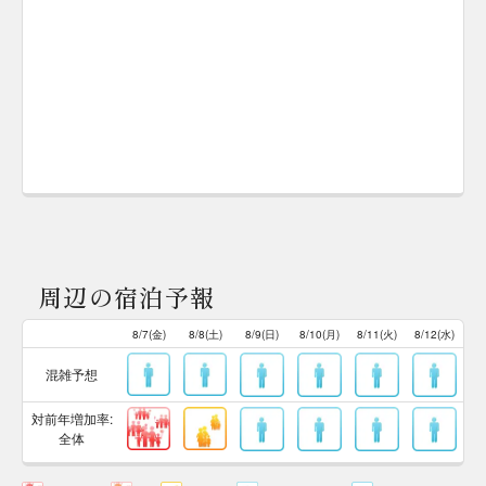
周辺の宿泊予報
8/7(金)
8/8(土)
8/9(日)
8/10(月)
8/11(火)
8/12(水)
混雑予想
対前年増加率:
全体