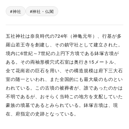
神社
神社・仏閣
五社神社は奈良時代の724年（神亀元年）、行基が多
羅山若王寺を創建し、その鎮守社として建立された。
境内に6世紀～7世紀の上円下方墳である鉢塚古墳が
ある。その両袖形横穴式石室は奥行き15メートル、
全て花崗岩の巨石を用い、その構造規模は府下三大石
室の随一といわれ、また全国的にも最大級のものとい
われている。この古墳の被葬者が、誰であったのかは
不明であるが、おそらく当時この地方を支配していた
豪族の墳墓であるとみられている。鉢塚古墳は、現
在、府指定の史跡となっている。