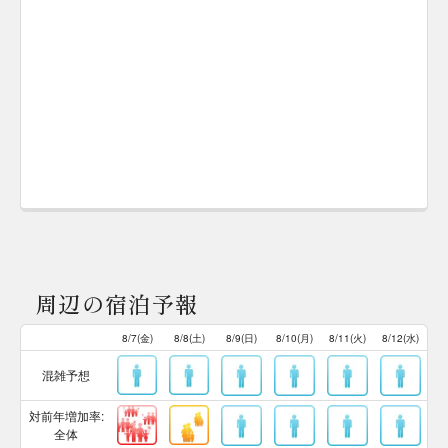
周辺の宿泊予報
8/7(金)
8/8(土)
8/9(日)
8/10(月)
8/11(火)
8/12(水)
混雑予想
対前年増加率:
全体