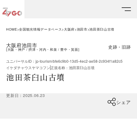
HOME
全国観光情報データベース
大阪府
池田市
池田茶臼山古墳
大阪府池田市
史跡・旧跡
[
大阪・神戸
摂津・河内・和泉
豊中・箕面
]
ユニバーサルID
：
jp-tourism/bfe6c9b0-13d5-4ec2-ae58-2c934f1a82c5
イケダチャウスヤマコフン
正規名称
：
池田茶臼山古墳
池田茶臼山古墳
更新日
：
2025.06.23
シェア