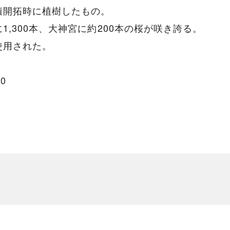
積開拓時に植樹したもの。
,300本、大神宮に約200本の桜が咲き誇る。
使用された。
。
0