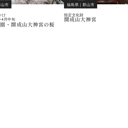
郡山市
福島県
｜
郡山市
かけ
指定文化財
開成山大神宮
〜
4月中旬
公園・開成山大神宮の桜