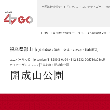
全国旅行情報サイト「ジャパン・ヨンナナ・ゴー」 Power
HOME
全国観光情報データベース
福島県
郡山
福島県郡山市
[
東北南部
福島・会津・いわき
郡山周辺
]
ユニバーサルID
：
jp-tourism/418289f2-6b64-4812-8232-90d78da08cc5
カイセイザンコウエン
正規名称
：
開成山公園
開成山公園