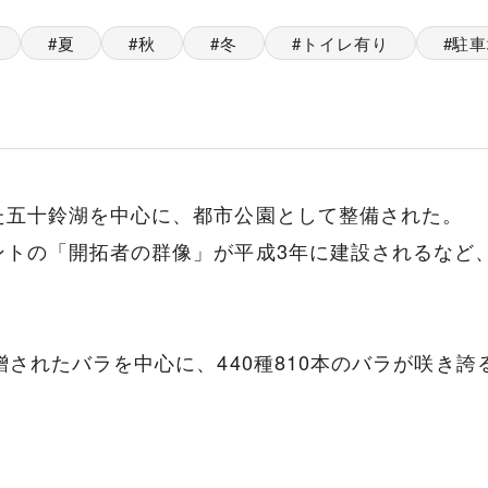
夏
秋
冬
トイレ有り
駐車
た五十鈴湖を中心に、都市公園として整備された。
ントの「開拓者の群像」が平成3年に建設されるなど
されたバラを中心に、440種810本のバラが咲き誇
。
。