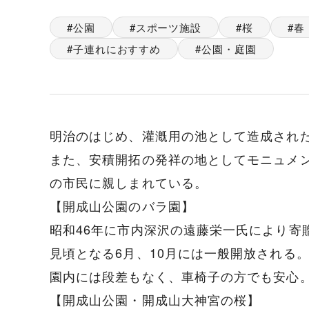
公園
スポーツ施設
桜
春
子連れにおすすめ
公園・庭園
明治のはじめ、灌漑用の池として造成され
また、安積開拓の発祥の地としてモニュメ
の市民に親しまれている。
【開成山公園のバラ園】
昭和46年に市内深沢の遠藤栄一氏により寄贈
見頃となる6月、10月には一般開放される
園内には段差もなく、車椅子の方でも安心
【開成山公園・開成山大神宮の桜】