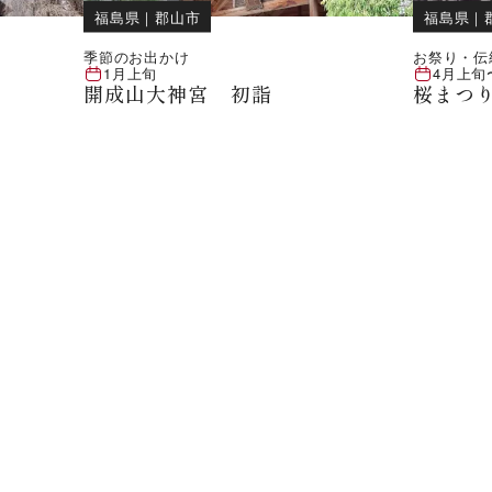
福島県
｜
郡山市
福島県
｜
季節のお出かけ
お祭り・伝
1月上旬
4月上旬
開成山大神宮 初詣
桜まつ