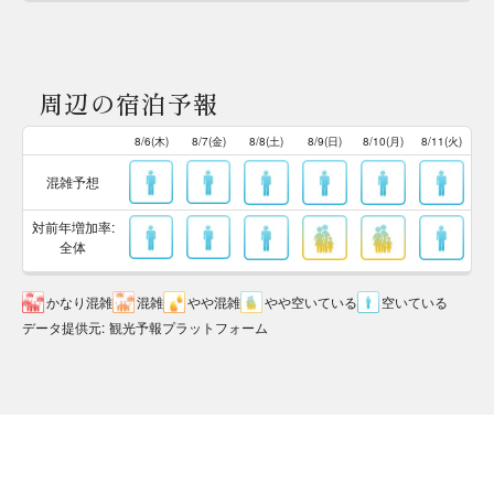
周辺の宿泊予報
8/6(木)
8/7(金)
8/8(土)
8/9(日)
8/10(月)
8/11(火)
混雑予想
対前年増加率:
全体
かなり混雑
混雑
やや混雑
やや空いている
空いている
データ提供元
:
観光予報プラットフォーム