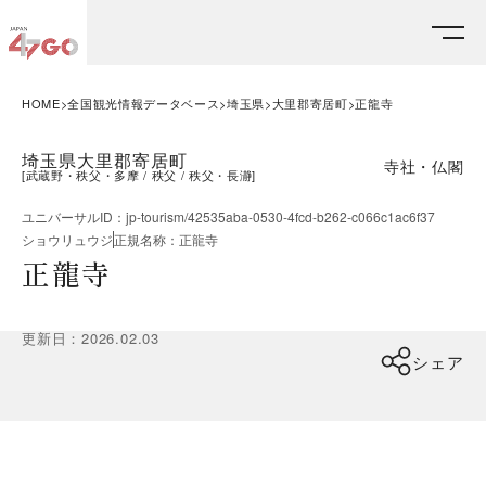
HOME
全国観光情報データベース
埼玉県
大里郡寄居町
正龍寺
埼玉県大里郡寄居町
寺社・仏閣
[
武蔵野・秩父・多摩
秩父
秩父・長瀞
]
ユニバーサルID
：
jp-tourism/42535aba-0530-4fcd-b262-c066c1ac6f37
ショウリュウジ
正規名称
：
正龍寺
正龍寺
更新日
：
2026.02.03
シェア