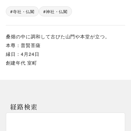
寺社・仏閣
神社・仏閣
桑畑の中に調和して古びた山門や本堂が立つ。
本尊：普賢菩薩
縁日：4月24日
創建年代 室町
経路検索