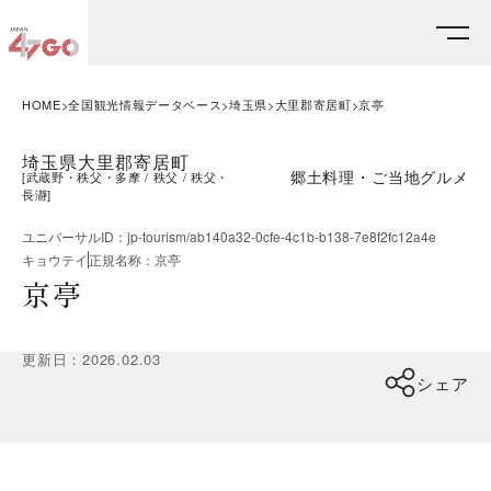
HOME
全国観光情報データベース
埼玉県
大里郡寄居町
京亭
埼玉県大里郡寄居町
郷土料理・ご当地グルメ
[
武蔵野・秩父・多摩
秩父
秩父・
長瀞
]
ユニバーサルID
：
jp-tourism/ab140a32-0cfe-4c1b-b138-7e8f2fc12a4e
キョウテイ
正規名称
：
京亭
京亭
更新日
：
2026.02.03
シェア