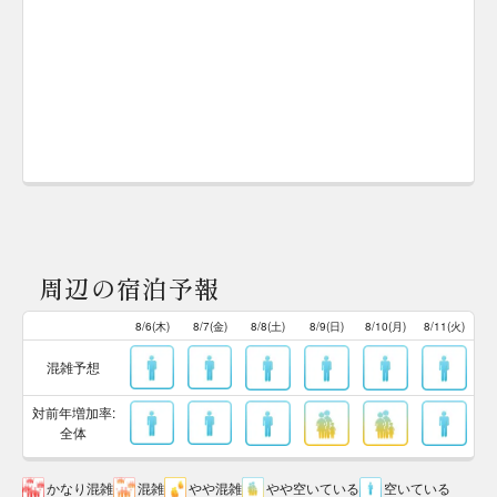
周辺の宿泊予報
8/6(木)
8/7(金)
8/8(土)
8/9(日)
8/10(月)
8/11(火)
混雑予想
対前年増加率:
全体
かなり混雑
混雑
やや混雑
やや空いている
空いている