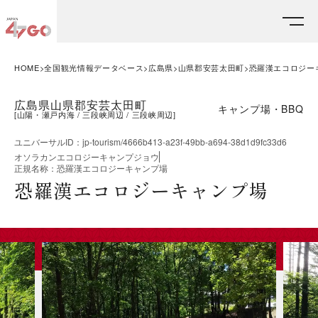
HOME
全国観光情報データベース
広島県
山県郡安芸太田町
恐羅漢エコロジー
広島県山県郡安芸太田町
キャンプ場・BBQ
[
山陽・瀬戸内海
三段峡周辺
三段峡周辺
]
ユニバーサルID
：
jp-tourism/4666b413-a23f-49bb-a694-38d1d9fc33d6
オソラカンエコロジーキャンプジョウ
正規名称
：
恐羅漢エコロジーキャンプ場
恐羅漢エコロジーキャンプ場