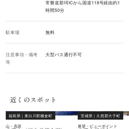
常磐道那珂ICから国道118号経由約1
時間50分
駐車場
無料
注意事項・備考
大型バス通行不可
等
近くのスポット
福島県
｜
東白川郡棚倉町
茨城県
｜
久慈郡大子町
山・高原
展望・ビューポイント