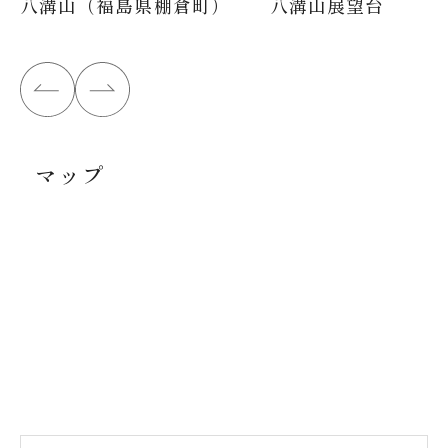
八溝山（福島県棚倉町）
八溝山展望台
マップ