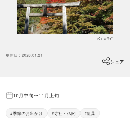
（C）大子町
更新日
：
2026.01.21
シェア
10月中旬
〜
11月上旬
季節のお出かけ
寺社・仏閣
紅葉