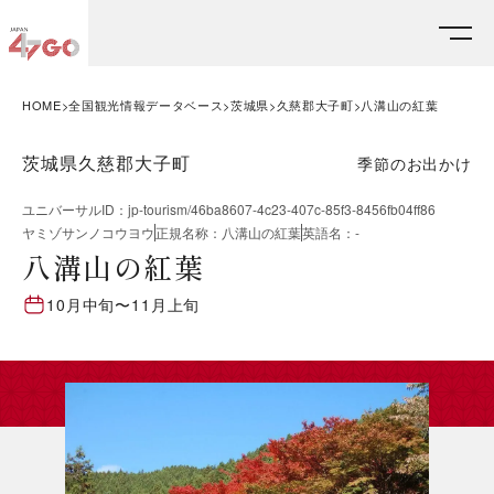
HOME
全国観光情報データベース
茨城県
久慈郡大子町
八溝山の紅葉
茨城県久慈郡大子町
季節のお出かけ
ユニバーサルID
：
jp-tourism/46ba8607-4c23-407c-85f3-8456fb04ff86
ヤミゾサンノコウヨウ
正規名称
：
八溝山の紅葉
英語名
：
-
八溝山の紅葉
10月中旬
〜
11月上旬