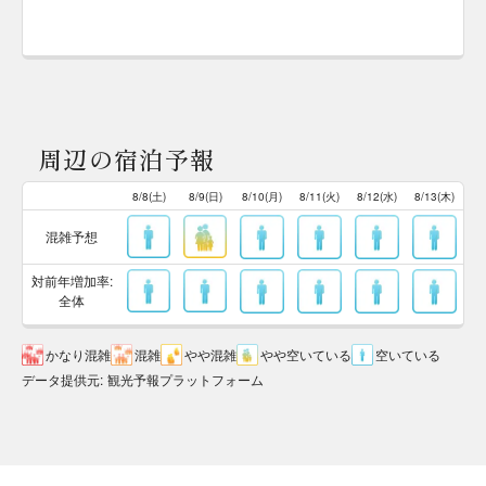
周辺の宿泊予報
8/8(土)
8/9(日)
8/10(月)
8/11(火)
8/12(水)
8/13(木)
混雑予想
対前年増加率:
全体
かなり混雑
混雑
やや混雑
やや空いている
空いている
データ提供元
:
観光予報プラットフォーム