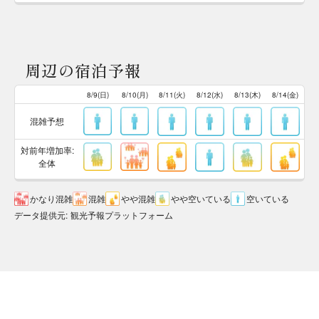
周辺の宿泊予報
8/9(日)
8/10(月)
8/11(火)
8/12(水)
8/13(木)
8/14(金)
混雑予想
対前年増加率:
全体
かなり混雑
混雑
やや混雑
やや空いている
空いている
データ提供元
:
観光予報プラットフォーム