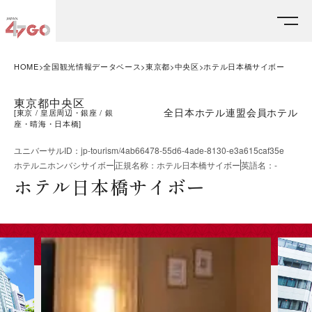
HOME
全国観光情報データベース
東京都
中央区
ホテル日本橋サイボー
東京都中央区
全日本ホテル連盟会員ホテル
[
東京
皇居周辺・銀座
銀
座・晴海・日本橋
]
ユニバーサルID
：
jp-tourism/4ab66478-55d6-4ade-8130-e3a615caf35e
ホテルニホンバシサイボー
正規名称
：
ホテル日本橋サイボー
英語名
：
-
ホテル日本橋サイボー