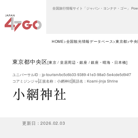
全国旅行情報サイト「ジャパン・ヨンナナ・ゴー」 Power
HOME
全国観光情報データベース
東京都
中央
東京都中央区
[
東京
皇居周辺・銀座
銀座・晴海・日本橋
]
ユニバーサルID
：
jp-tourism/bc5c6b33-9389-41e3-98a0-5e4cde5d94f7
コアミジンジャ
正規名称
：
小網神社
英語名
：
Koami-jinja Shrine
小網神社
更新日
：
2026.02.03