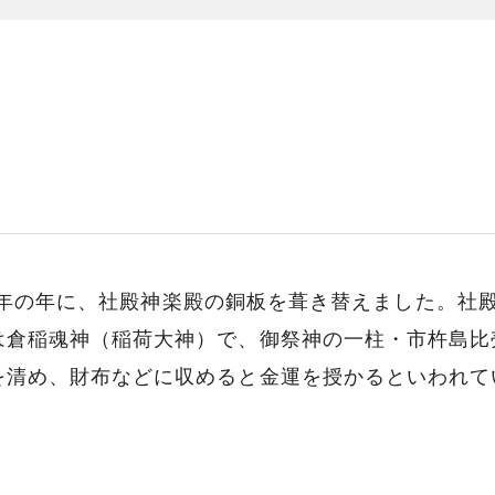
550年の年に、社殿神楽殿の銅板を葺き替えました。
は倉稲魂神（稲荷大神）で、御祭神の一柱・市杵島比
を清め、財布などに収めると金運を授かるといわれて