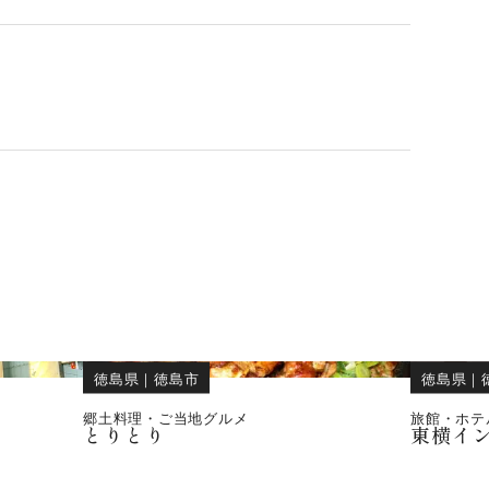
徳島県
｜
徳島市
徳島県
｜
郷土料理・ご当地グルメ
旅館・ホテ
とりとり
東横イ