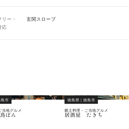
フリー・
玄関スロープ
対応
徳島市
徳島県
｜
徳島市
ご当地グルメ
郷土料理・ご当地グルメ
 鳥ぼん
居酒屋 たきち