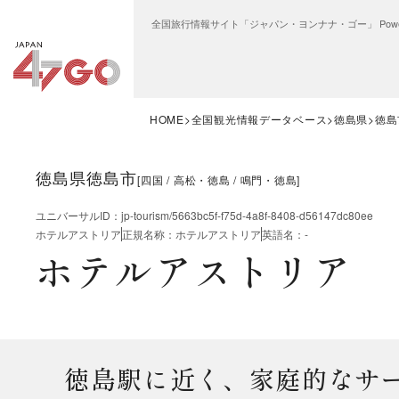
全国旅行情報サイト「ジャパン・ヨンナナ・ゴー」 Power
HOME
全国観光情報データベース
徳島県
徳島
徳島県徳島市
[
四国
高松・徳島
鳴門・徳島
]
ユニバーサルID
：
jp-tourism/5663bc5f-f75d-4a8f-8408-d56147dc80ee
ホテルアストリア
正規名称
：
ホテルアストリア
英語名
：
-
ホテルアストリア
徳島駅に近く、家庭的なサ