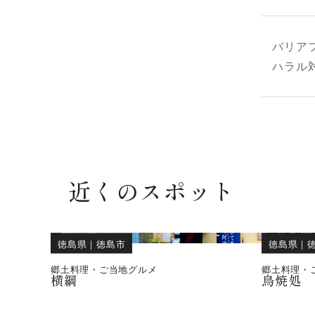
バリア
ハラル
近くのスポット
徳島県
｜
徳島市
徳島県
｜
郷土料理・ご当地グルメ
郷土料理・
横綱
鳥焼処