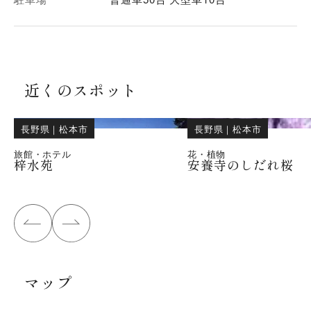
近くのスポット
長野県
｜
松本市
長野県
｜
松本市
旅館・ホテル
花・植物
梓水苑
安養寺のしだれ桜
マップ