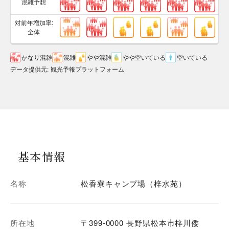
混雑予想
対前年増加率:
全体
かなり混雑
混雑
やや混雑
やや空いている
空いている
データ提供元
:
観光予報プラットフォーム
基本情報
名称
松香寮キャンプ場（梓水苑）
所在地
〒399-0000 長野県松本市梓川倭