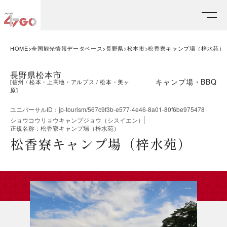
HOME
全国観光情報データベース
長野県
松本市
松香寮キャンプ場（梓水苑）
長野県松本市
キャンプ場・BBQ
[
信州
松本・上高地・アルプス
松本・美ヶ
原
]
ユニバーサルID
：
jp-tourism/567c9f3b-e577-4e46-8a01-80f6be975478
ショウコウリョウキャンプジョウ（シスイエン）
正規名称
：
松香寮キャンプ場（梓水苑）
松香寮キャンプ場（梓水苑）