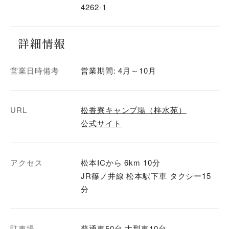
4262-1
詳細情報
営業日時備考
営業期間: 4月～10月
URL
松香寮キャンプ場（梓水苑）
公式サイト
アクセス
松本ICから 6km 10分
JR篠ノ井線 松本駅下車 タクシー15
分
駐車場
普通車50台 大型車10台