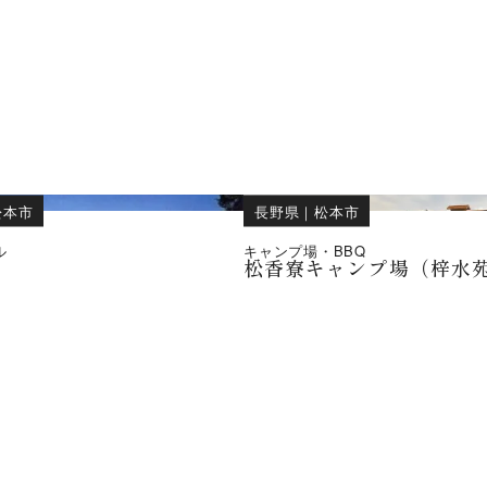
松本市
長野県
｜
松本市
ル
キャンプ場・BBQ
松香寮キャンプ場（梓水