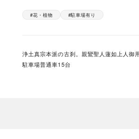
花・植物
駐車場有り
浄土真宗本派の古刹。親鸞聖人蓮如上人御
駐車場普通車15台