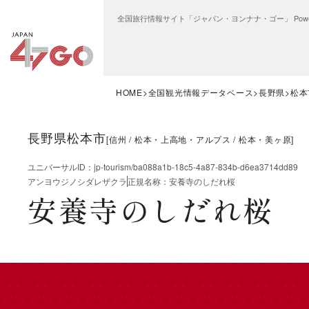
全国旅行情報サイト「ジャパン・ヨンナナ・ゴー」 Power
HOME
全国観光情報データベース
長野県
松本
長野県松本市
[
信州
松本・上高地・アルプス
松本・美ヶ原
]
ユニバーサルID
：
jp-tourism/ba088a1b-18c5-4a87-834b-d6ea3714dd89
アンヨウジノシダレザクラ
正規名称
：
安養寺のしだれ桜
安養寺のしだれ桜