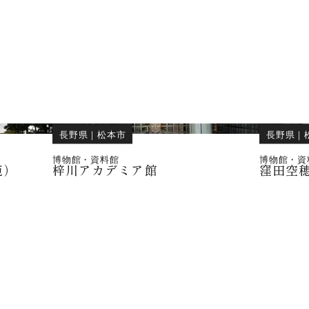
長野県
｜
松本市
長野県
｜
博物館・資料館
博物館・資
苑）
梓川アカデミア館
窪田空