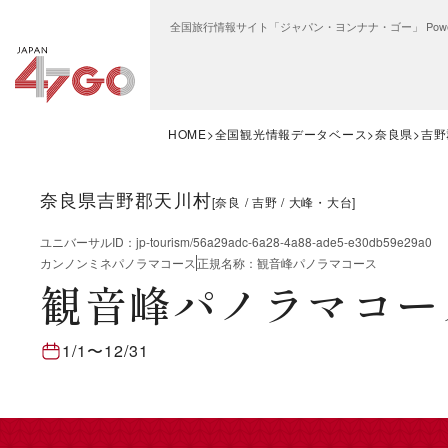
全国旅行情報サイト「ジャパン・ヨンナナ・ゴー」 Power
HOME
全国観光情報データベース
奈良県
吉野
奈良県吉野郡天川村
[
奈良
吉野
大峰・大台
]
ユニバーサルID
：
jp-tourism/56a29adc-6a28-4a88-ade5-e30db59e29a0
カンノンミネパノラマコース
正規名称
：
観音峰パノラマコース
観音峰パノラマコー
1/1
〜
12/31