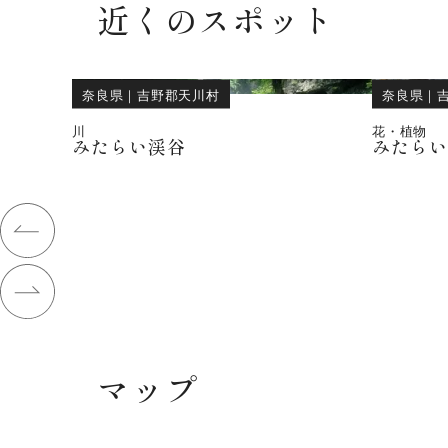
近くのスポット
奈良県
｜
吉野郡天川村
奈良県
｜
川
花・植物
みたらい渓谷
みたら
マップ