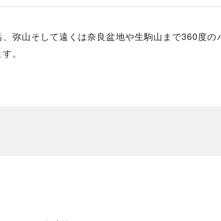
、弥山そして遠くは奈良盆地や生駒山まで360度の
ます。