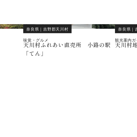
奈良県
｜
吉野郡天川村
奈良県
｜
味覚・グルメ
観光案内ガ
天川村ふれあい直売所 小路の駅
天川村
「てん」