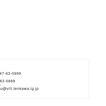
47-63-0999
63-0888
ル
u@vill.tenkawa.lg.jp