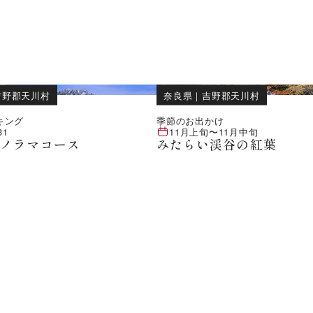
吉野郡天川村
奈良県
｜
吉野郡天川村
キング
季節のお出かけ
31
11月上旬
〜
11月中旬
パノラマコース
みたらい渓谷の紅葉