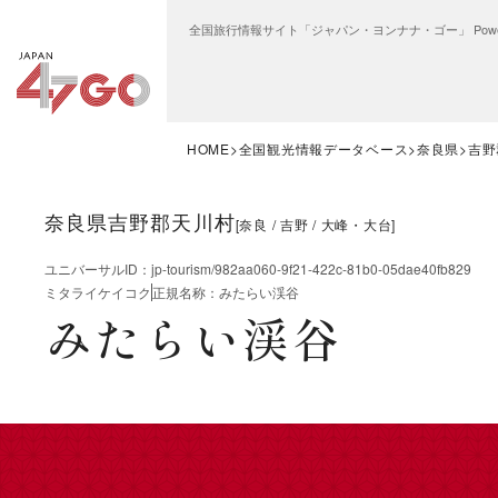
全国旅行情報サイト「ジャパン・ヨンナナ・ゴー」 Power
HOME
全国観光情報データベース
奈良県
吉野
奈良県吉野郡天川村
[
奈良
吉野
大峰・大台
]
ユニバーサルID
：
jp-tourism/982aa060-9f21-422c-81b0-05dae40fb829
ミタライケイコク
正規名称
：
みたらい渓谷
みたらい渓谷