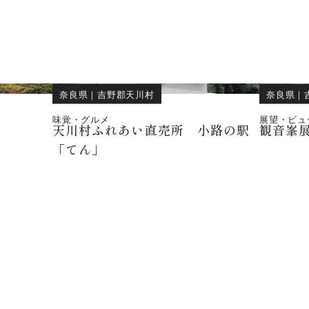
奈良県
｜
吉野郡天川村
奈良県
｜
味覚・グルメ
展望・ビュ
天川村ふれあい直売所 小路の駅
観音峯
「てん」