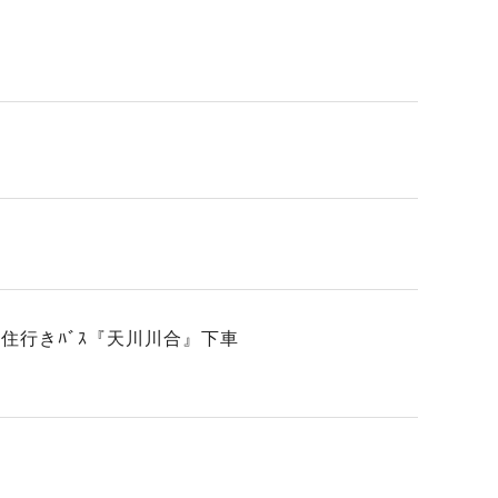
庵住行きﾊﾞｽ『天川川合』下車