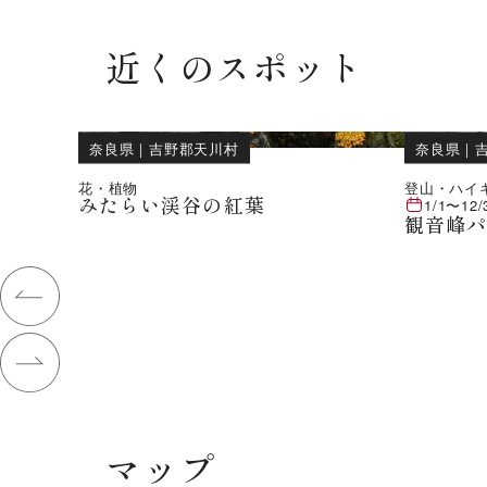
近くのスポット
奈良県
｜
吉野郡天川村
奈良県
｜
花・植物
登山・ハイ
みたらい渓谷の紅葉
1/1
〜
12/
観音峰
マップ