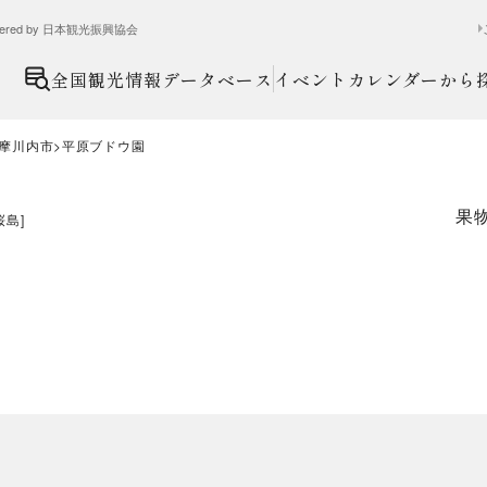
ed by 日本観光振興協会
全国観光情報データベース
イベントカレンダーから
摩川内市
平原ブドウ園
果
桜島
]