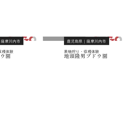
｜
薩摩川内市
鹿児島県
｜
薩摩川内市
収穫体験
果物狩り・収穫体験
ドウ園
地頭隆男ブドウ園