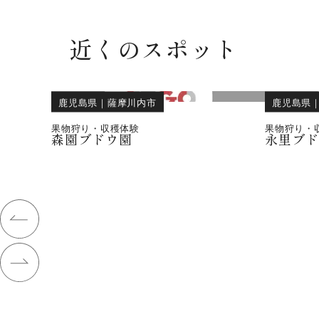
近くのスポット
鹿児島県
｜
薩摩川内市
鹿児島県
果物狩り・収穫体験
果物狩り・
森園ブドウ園
永里ブ