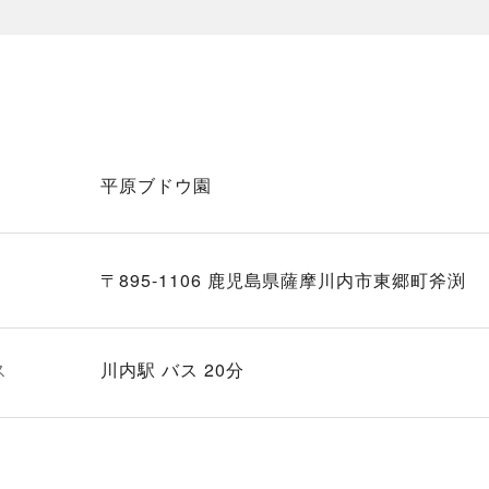
平原ブドウ園
〒895-1106 鹿児島県薩摩川内市東郷町斧渕
ス
川内駅 バス 20分