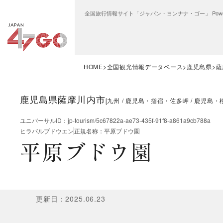
全国旅行情報サイト「ジャパン・ヨンナナ・ゴー」 Power
HOME
全国観光情報データベース
鹿児島県
薩
鹿児島県薩摩川内市
[
九州
鹿児島・指宿・佐多岬
鹿児島・
ユニバーサルID
：
jp-tourism/5c67822a-ae73-435f-91f8-a861a9cb788a
ヒラバルブドウエン
正規名称
：
平原ブドウ園
平原ブドウ園
更新日
：
2025.06.23