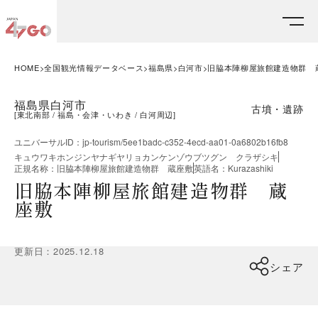
HOME
全国観光情報データベース
福島県
白河市
旧脇本陣柳屋旅館建造物群 
福島県白河市
古墳・遺跡
[
東北南部
福島・会津・いわき
白河周辺
]
ユニバーサルID
：
jp-tourism/5ee1badc-c352-4ecd-aa01-0a6802b16fb8
キュウワキホンジンヤナギヤリョカンケンゾウブツグン クラザシキ
正規名称
：
旧脇本陣柳屋旅館建造物群 蔵座敷
英語名
：
Kurazashiki
旧脇本陣柳屋旅館建造物群 蔵
座敷
更新日
：
2025.12.18
シェア