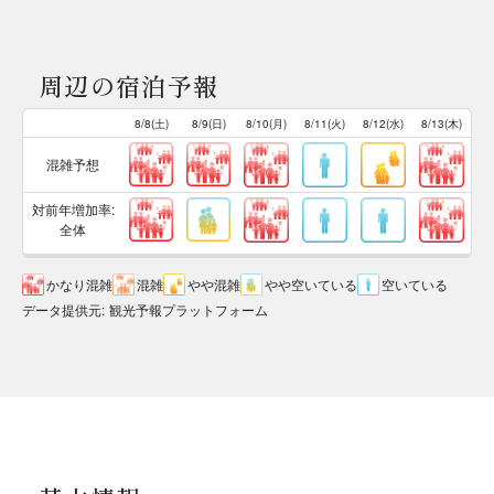
周辺の宿泊予報
8/8(土)
8/9(日)
8/10(月)
8/11(火)
8/12(水)
8/13(木)
混雑予想
対前年増加率:
全体
かなり混雑
混雑
やや混雑
やや空いている
空いている
データ提供元
:
観光予報プラットフォーム