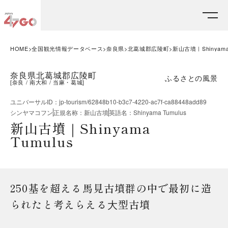
HOME
全国観光情報データベース
奈良県
北葛城郡広陵町
新山古墳｜Shinyama 
奈良県北葛城郡広陵町
ふるさとの風景
[
奈良
南大和
当麻・葛城
]
ユニバーサルID
：
jp-tourism/62848b10-b3c7-4220-ac7f-ca88448add89
シンヤマコフン
正規名称
：
新山古墳
英語名
：
Shinyama Tumulus
新山古墳｜Shinyama
Tumulus
250基を超える馬見古墳群の中で最初に造
られたと考えらえる⼤型古墳