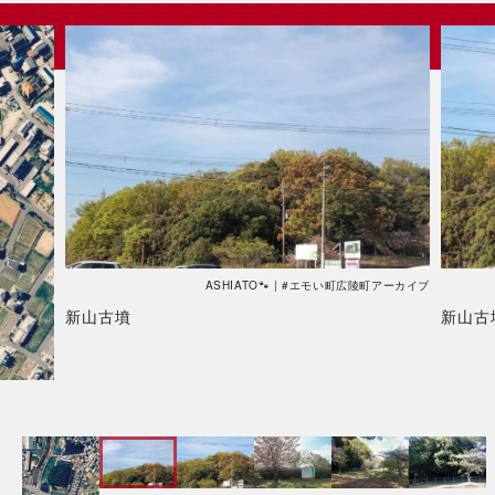
ASHIATO🐾 | #エモい町広陵町アーカイブ
新山古墳
新山古