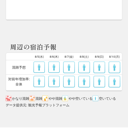
周辺の宿泊予報
8/5(水)
8/6(木)
8/7(金)
8/8(土)
8/9(日)
8/10(月)
混雑予想
対前年増加率:
全体
かなり混雑
混雑
やや混雑
やや空いている
空いている
データ提供元
:
観光予報プラットフォーム