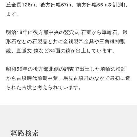
丘全長126m、後方部幅67m、前方部幅66mを計測し
ます。
明治18年に後方部中央の竪穴式 石室から車輪石、鍬
形石などの石製品と共に金銅製帯金具や三角縁神獣
鏡、直弧文 鏡など34面の鏡が出土しています。
昭和56年の後方部北側の調査で出土した埴輪の検討
から古墳時代前期中葉、馬見古墳群のなかで最初に造
られた古墳と考えられています。
経路検索