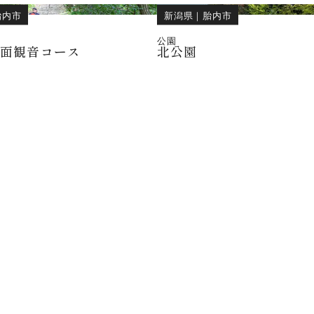
胎内市
新潟県
｜
胎内市
公園
一面観音コース
北公園