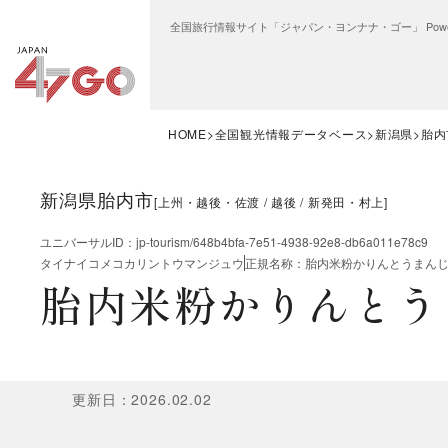
全国旅行情報サイト「ジャパン・ヨンナナ・ゴー」 Power
HOME
全国観光情報データベース
新潟県
胎内
新潟県胎内市
[
上州・越後・佐渡
越後
新発田・村上
]
ユニバーサルID
：
jp-tourism/648b4bfa-7e51-4938-92e8-db6a011e78c9
タイナイコメコカリントウマンジュウ
正規名称
：
胎内米粉かりんとうまん
胎内米粉かりんとう
更新日
：
2026.02.02