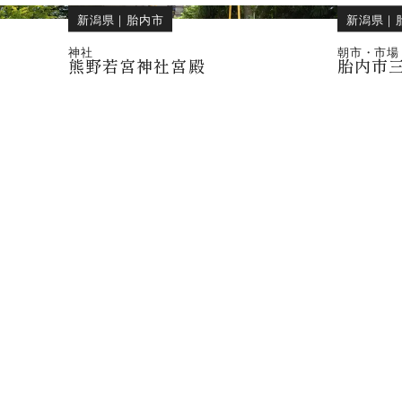
新潟県
｜
胎内市
新潟県
｜
神社
朝市・市場
熊野若宮神社宮殿
胎内市