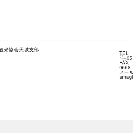
観光協会天城支部
TEL
05
FAX
0558-
メー
amagi