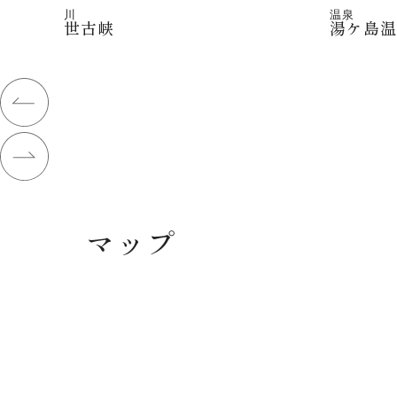
川
温泉
世古峡
湯ケ島
マップ