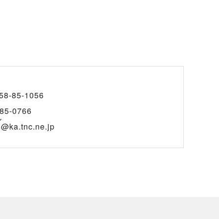
58-85-1056
85-0766
ル
@ka.tnc.ne.jp