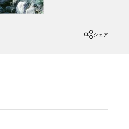
シェア
。