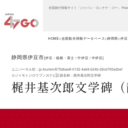
全国旅行情報サイト「ジャパン・ヨンナナ・ゴー」 Power
HOME
全国観光情報データベース
静岡県
伊豆
静岡県伊豆市
[
伊豆・箱根・富士
中伊豆
中伊豆
]
ユニバーサルID
：
jp-tourism/675dbae8-0132-4ab9-b24b-26cd765a2bef
カジイモトジロウブンガクヒ
正規名称
：
梶井基次郎文学碑
梶井基次郎文学碑（