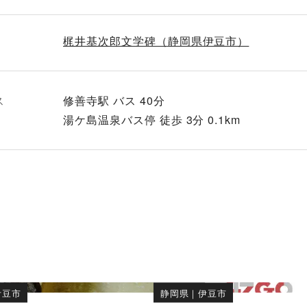
梶井基次郎文学碑（静岡県伊豆市）
ス
修善寺駅 バス 40分
湯ケ島温泉バス停 徒歩 3分 0.1km
伊豆市
静岡県
｜
伊豆市