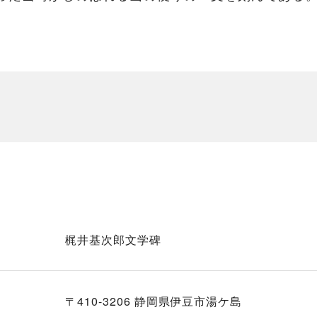
梶井基次郎文学碑
〒410-3206 静岡県伊豆市湯ケ島