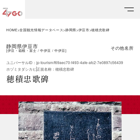
HOME
全国観光情報データベース
静岡県
伊豆市
穂積忠歌碑
静岡県伊豆市
その他名所
[
伊豆・箱根・富士
中伊豆
中伊豆
]
ユニバーサルID
：
jp-tourism/f69aec70-f493-4afe-afc2-7e0897c56439
ホヅミタダシカヒ
正規名称
：
穂積忠歌碑
穂積忠歌碑