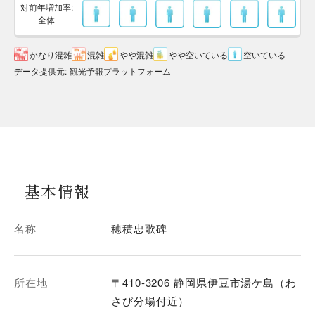
対前年増加率:
全体
かなり混雑
混雑
やや混雑
やや空いている
空いている
データ提供元
:
観光予報プラットフォーム
基本情報
名称
穂積忠歌碑
所在地
〒410-3206 静岡県伊豆市湯ケ島（わ
さび分場付近）