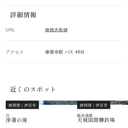
詳細情報
URL
穂積忠歌碑
アクセス
修善寺駅 バス 45分
近くのスポット
静岡県
｜
伊豆市
静岡県
｜
伊豆市
川
観光漁業
浄蓮の滝
天城国際鱒釣場