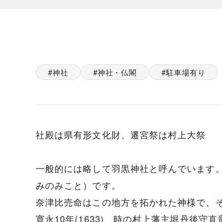
神社
神社・仏閣
駐車場有り
社殿は県有形文化財、遷宮祭は村上大祭
一般的には略して羽黒神社と呼んでいます
みのみこと）です。
奈津比売命はこの地方を拓かれた神様で、
寛永10年(1633)、時の村上藩主堀丹後