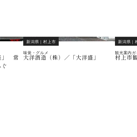
新潟県
｜
村上市
新潟県
｜
味覚・グルメ
観光案内ガ
盛」 常
大洋酒造（株）／「大洋盛」
村上市
みぐ