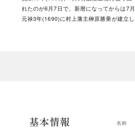
れたのが6月7日で、新暦になってからは7
元禄3年(1690)に村上藩主榊原勝乗が建
基本情報
名称