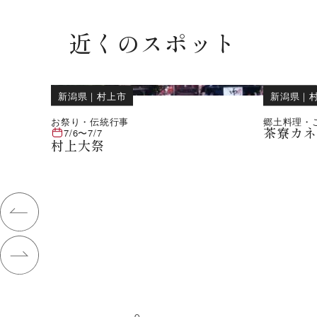
近くのスポット
新潟県
｜
村上市
新潟県
｜
お祭り・伝統行事
郷土料理・
茶寮カ
7/6
〜
7/7
村上大祭