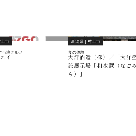
村上市
新潟県
｜
村上市
ご当地グルメ
食の体験
ネエイ
大洋酒造（株）／「大洋
設展示場「和水蔵（なご
ら）」