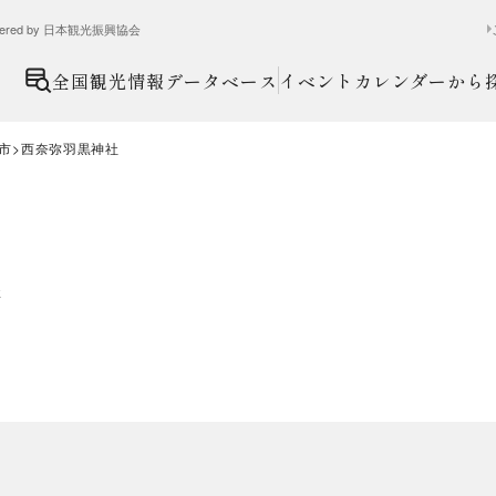
ed by 日本観光振興協会
全国観光情報データベース
イベントカレンダーから
市
西奈弥羽黒神社
社