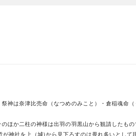
。祭神は奈津比売命（なつめのみこと）・倉稲魂命（
そのほか二柱の神様は出羽の羽黒山から観請したもの
守直竒が神社を上（城)から見下ろすのは畏れ多いとし