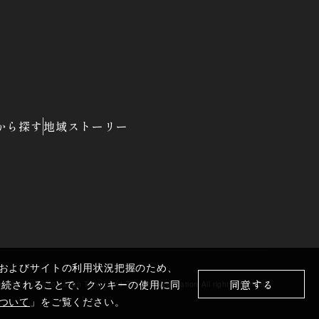
から探す
地域ストーリー
およびサイトの利用状況把握のため、
同意する
を継続されることで、クッキーの使用に同
pyright ©︎
2020 Japan Travel And Tourism Association
All rights reserved
ついて
」をご覧ください。