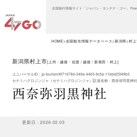
全国旅行情報サイト「ジャパン・ヨンナナ・ゴー」 Power
HOME
全国観光情報データベース
新潟県
村上
新潟県村上市
[
上州・越後・佐渡
越後
新発田・村上
]
ユニバーサルID
：
jp-tourism/6f716784-349a-4463-9c5a-11bbd25f49b3
セナミハグロジンジャ（セナミハグロジンジャ）
正規名称
：
西奈弥羽黒神
西奈弥羽黒神社
更新日
：
2026.02.03