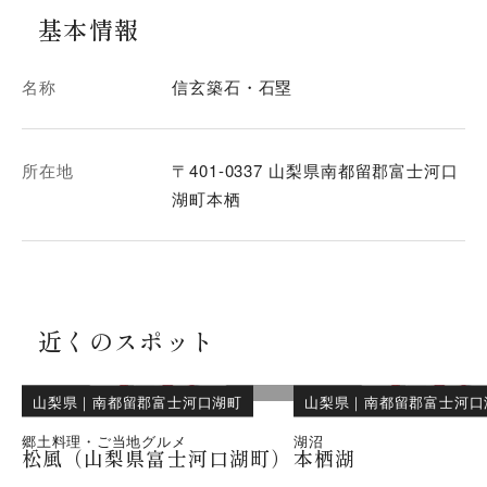
基本情報
名称
信玄築石・石塁
所在地
〒401-0337 山梨県南都留郡富士河口
湖町本栖
近くのスポット
山梨県
｜
南都留郡富士河口湖町
山梨県
｜
南都留郡富士河口
郷土料理・ご当地グルメ
湖沼
松風（山梨県富士河口湖町）
本栖湖