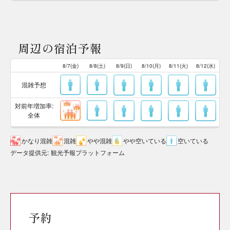
周辺の宿泊予報
8/7(金)
8/8(土)
8/9(日)
8/10(月)
8/11(火)
8/12(水)
混雑予想
対前年増加率:
全体
かなり混雑
混雑
やや混雑
やや空いている
空いている
データ提供元
:
観光予報プラットフォーム
予約