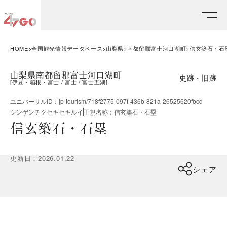
HOME
全国観光情報データベース
山梨県
南都留郡富士河口湖町
信玄築石・石
山梨県南都留郡富士河口湖町
史跡・旧跡
[
伊豆・箱根・富士
富士
富士五湖
]
ユニバーサルID
：
jp-tourism/718f2775-097f-436b-821a-26525620fbcd
シンゲンチクセキセキルイ
正規名称
：
信玄築石・石塁
信玄築石・石塁
更新日
：
2026.01.22
シェア