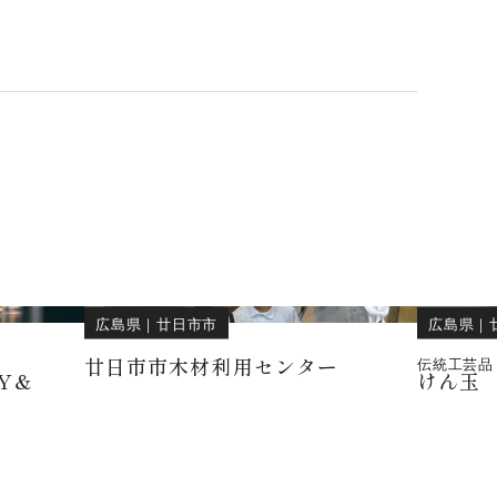
広島県
｜
廿日市市
広島県
｜
廿日市市木材利用センター
伝統工芸品
Y＆
けん玉