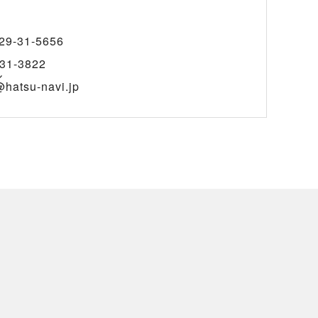
29-31-5656
31-3822
ル
hatsu-navi.jp