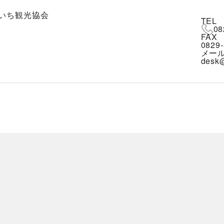
いち観光協会
TEL
08
FAX
0829-
メー
desk@