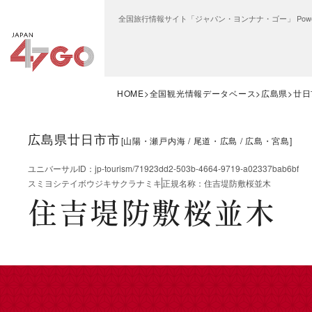
全国旅行情報サイト「ジャパン・ヨンナナ・ゴー」 Power
HOME
全国観光情報データベース
広島県
廿日
広島県廿日市市
[
山陽・瀬戸内海
尾道・広島
広島・宮島
]
ユニバーサルID
：
jp-tourism/71923dd2-503b-4664-9719-a02337bab6bf
スミヨシテイボウジキサクラナミキ
正規名称
：
住吉堤防敷桜並木
住吉堤防敷桜並木