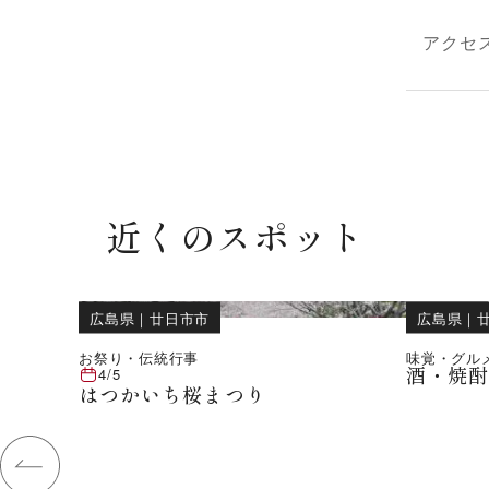
アクセ
近くのスポット
広島県
｜
廿日市市
広島県
｜
お祭り・伝統行事
味覚・グル
酒・焼
4/5
はつかいち桜まつり