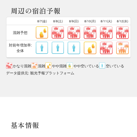
周辺の宿泊予報
8/7(金)
8/8(土)
8/9(日)
8/10(月)
8/11(火)
8/12(水)
混雑予想
対前年増加率:
全体
かなり混雑
混雑
やや混雑
やや空いている
空いている
データ提供元
:
観光予報プラットフォーム
基本情報