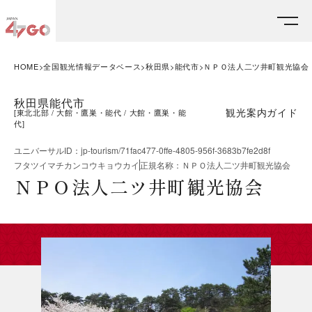
HOME
全国観光情報データベース
秋田県
能代市
ＮＰＯ法人二ツ井町観光協会
秋田県能代市
観光案内ガイド
[
東北北部
大館・鷹巣・能代
大館・鷹巣・能
代
]
ユニバーサルID
：
jp-tourism/71fac477-0ffe-4805-956f-3683b7fe2d8f
フタツイマチカンコウキョウカイ
正規名称
：
ＮＰＯ法人二ツ井町観光協会
ＮＰＯ法人二ツ井町観光協会