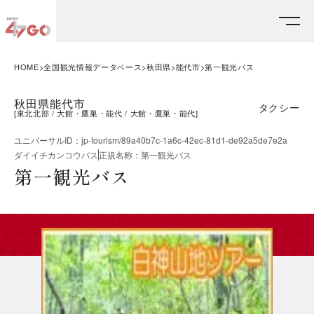
HOME
全国観光情報データベース
秋田県
能代市
第一観光バス
秋田県能代市
タクシー
[
東北北部
大館・鷹巣・能代
大館・鷹巣・能代
]
ユニバーサルID
：
jp-tourism/89a40b7c-1a6c-42ec-81d1-de92a5de7e2a
ダイイチカンコウバス
正規名称
：
第一観光バス
第一観光バス