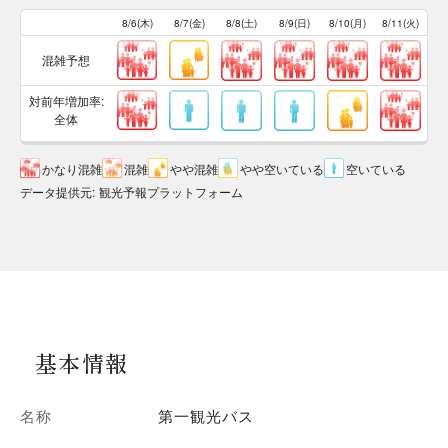
8/6(木)
8/7(金)
8/8(土)
8/9(日)
8/10(月)
8/11(火)
混雑予想
対前年増加率:
全体
かなり混雑
混雑
やや混雑
やや空いている
空いている
データ提供元
:
観光予報プラットフォーム
基本情報
名称
第一観光バス