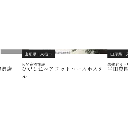
山形県
｜
東根市
山形県
｜
公的宿泊施設
果物狩り・
空港店
ひがしねベアフットユースホステ
平田農
ル