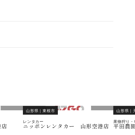
山形県
｜
東根市
山形県
｜
レンタカー
果物狩り・
港店
ニッポンレンタカー 山形空港店
平田農