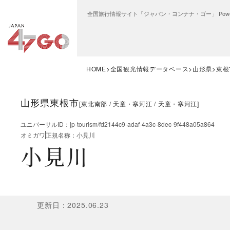
全国旅行情報サイト「ジャパン・ヨンナナ・ゴー」 Power
HOME
全国観光情報データベース
山形県
東根
山形県東根市
[
東北南部
天童・寒河江
天童・寒河江
]
ユニバーサルID
：
jp-tourism/fd2144c9-adaf-4a3c-8dec-9f448a05a864
オミガワ
正規名称
：
小見川
小見川
更新日
：
2025.06.23