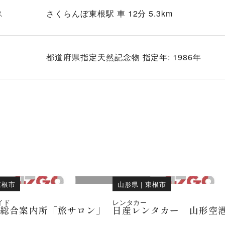
ス
さくらんぼ東根駅 車 12分 5.3km
都道府県指定天然記念物 指定年: 1986年
東根市
山形県
｜
東根市
イド
レンタカー
港総合案内所「旅サロン」
日産レンタカー 山形空