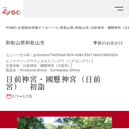
HOME
全国観光情報データベース
和歌山県
和歌山市
日前神宮・國懸神宮（日
和歌山県和歌山市
季節のお出かけ
ユニバーサルID
：
jp-tourism/74a55ebb-f624-408d-9347-bbe3168b262e
ヒノクマジングウクニカカスジングウ（ニチゼングウ）
正規名称
：
日前神宮・國懸神宮（日前宮）
英語名
：
Hinokuma Shrine Kunikakasu Shrine
日前神宮・國懸神宮（日前
宮） 初詣
1/1
〜
1/15