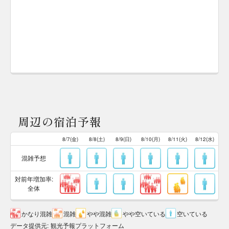
周辺の宿泊予報
8/7(金)
8/8(土)
8/9(日)
8/10(月)
8/11(火)
8/12(水)
混雑予想
対前年増加率:
全体
かなり混雑
混雑
やや混雑
やや空いている
空いている
データ提供元
:
観光予報プラットフォーム