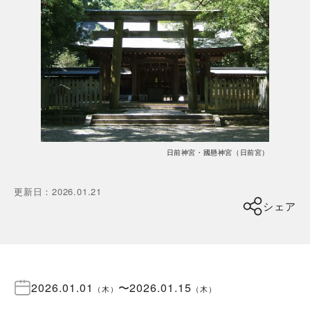
日前神宮・國懸神宮（日前宮）
更新日
：
2026.01.21
シェア
2026.01.01
〜
2026.01.15
（
木
）
（
木
）