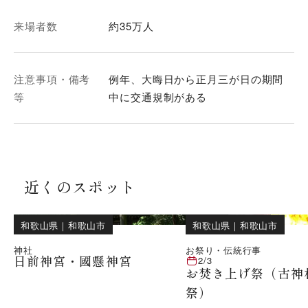
来場者数
約35万人
注意事項・備考
例年、大晦日から正月三が日の期間
等
中に交通規制がある
近くのスポット
和歌山県
｜
和歌山市
和歌山県
｜
和歌山市
神社
お祭り・伝統行事
日前神宮・國懸神宮
2/3
お焚き上げ祭（古神
祭）