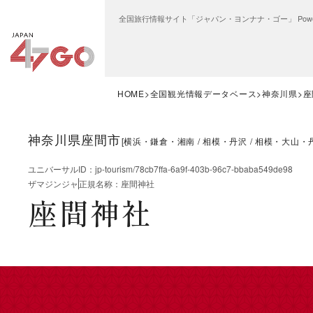
全国旅行情報サイト「ジャパン・ヨンナナ・ゴー」 Power
HOME
全国観光情報データベース
神奈川県
座
神奈川県座間市
[
横浜・鎌倉・湘南
相模・丹沢
相模・大山・
ユニバーサルID
：
jp-tourism/78cb7ffa-6a9f-403b-96c7-bbaba549de98
ザマジンジャ
正規名称
：
座間神社
座間神社