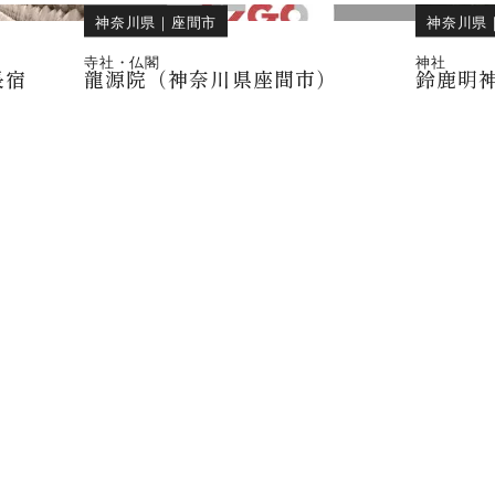
神奈川県
｜
座間市
神奈川県
寺社・仏閣
神社
長宿
龍源院（神奈川県座間市）
鈴鹿明