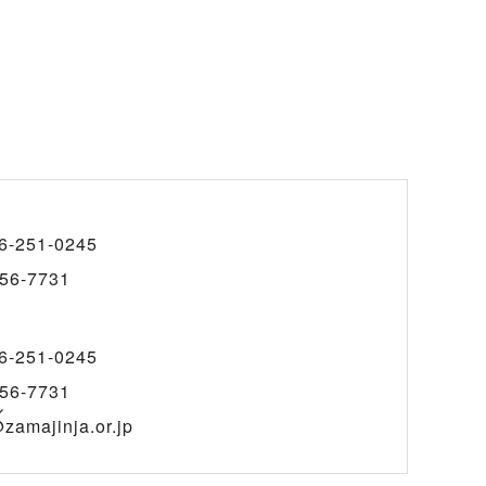
6-251-0245
56-7731
6-251-0245
56-7731
ル
@zamajinja.or.jp