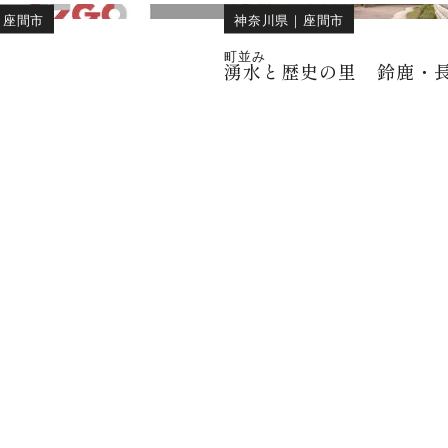
｜
座間市
神奈川県
｜
座間市
町並み
湧水と歴史の里 鈴鹿・