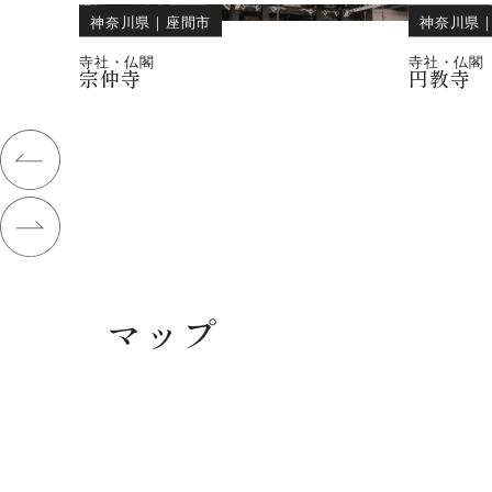
神奈川県
｜
座間市
神奈川県
寺社・仏閣
寺社・仏閣
宗仲寺
円教寺
マップ