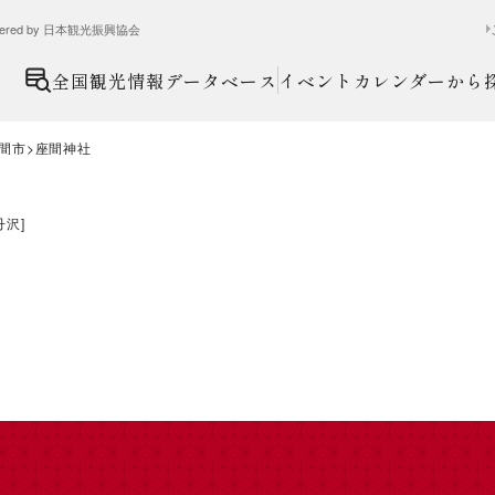
ed by 日本観光振興協会
全国観光情報データベース
イベントカレンダーから
間市
座間神社
丹沢
]