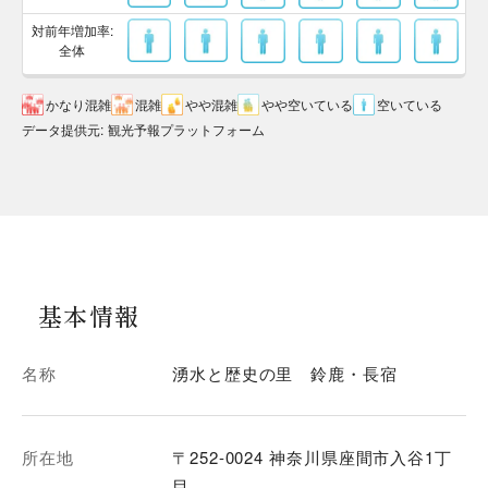
対前年増加率:
全体
かなり混雑
混雑
やや混雑
やや空いている
空いている
データ提供元
:
観光予報プラットフォーム
基本情報
名称
湧水と歴史の里 鈴鹿・長宿
所在地
〒252-0024 神奈川県座間市入谷1丁
目