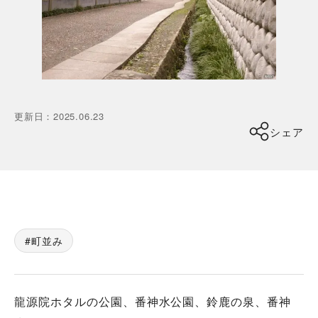
更新日
：
2025.06.23
シェア
町並み
龍源院ホタルの公園、番神水公園、鈴鹿の泉、番神