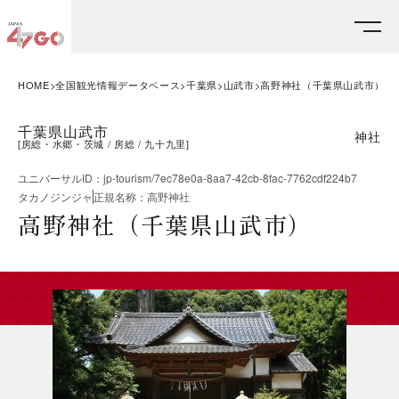
HOME
全国観光情報データベース
千葉県
山武市
高野神社（千葉県山武市）
千葉県山武市
神社
[
房総・水郷・茨城
房総
九十九里
]
ユニバーサルID
：
jp-tourism/7ec78e0a-8aa7-42cb-8fac-7762cdf224b7
タカノジンジャ
正規名称
：
高野神社
高野神社（千葉県山武市）