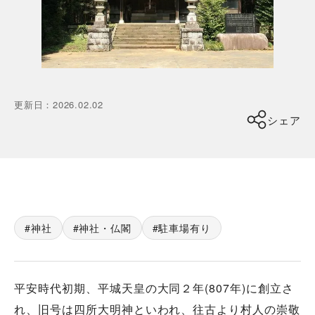
更新日
：
2026.02.02
シェア
神社
神社・仏閣
駐車場有り
平安時代初期、平城天皇の大同２年(807年)に創立さ
れ、旧号は四所大明神といわれ、往古より村人の崇敬