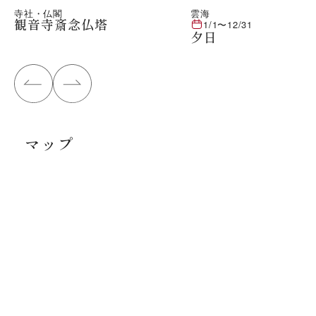
寺社・仏閣
雲海
観音寺斎念仏塔
1/1
〜
12/31
夕日
マップ