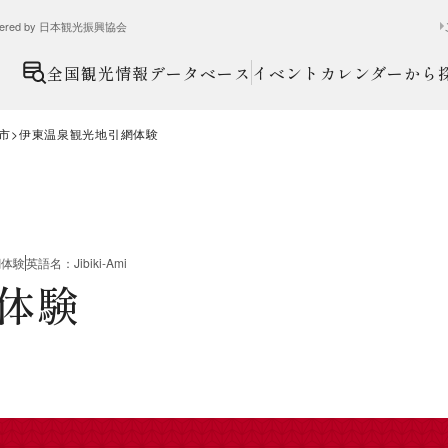
ed by 日本観光振興協会
全国観光情報データベース
イベントカレンダーから
市
伊東温泉観光地引網体験
網体験
英語名
：
Jibiki-Ami
体験