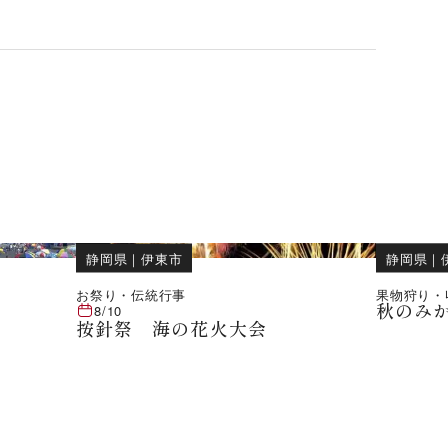
静岡県
｜
伊東市
静岡県
｜
お祭り・伝統行事
果物狩り・
秋のみ
8/10
按針祭 海の花火大会