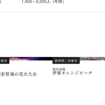
数
1,500～2,000人（年間）
伊東市
静岡県
｜
伊東市
海水浴場
伊東オレンジビーチ
按針祭海の花火大会