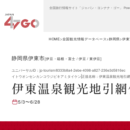
全国旅行情報サイト「ジャパン・ヨンナナ・ゴー」 Power
HOME
全国観光情報データベース
静岡県
伊東
静岡県伊東市
[
伊豆・箱根・富士
伊豆
東伊豆
]
ユニバーサルID
：
jp-tourism/8333b8a4-2ebe-4098-a827-236e3d5816ec
イトウオンセンカンコウジビキアミタイケン
正規名称
：
伊東温泉観光地引
伊東温泉観光地引網
5/3
〜
6/28