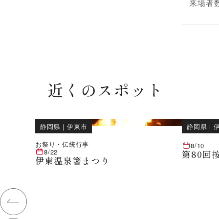
来場者
近くのスポット
静岡県
｜
伊東市
静岡県
｜
お祭り・伝統行事
8/10
8/22
第80回
伊東温泉箸まつり