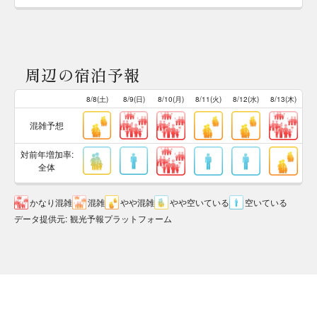
周辺の宿泊予報
8/8(土)
8/9(日)
8/10(月)
8/11(火)
8/12(水)
8/13(木)
混雑予想
対前年増加率:
全体
かなり混雑
混雑
やや混雑
やや空いている
空いている
データ提供元
:
観光予報プラットフォーム