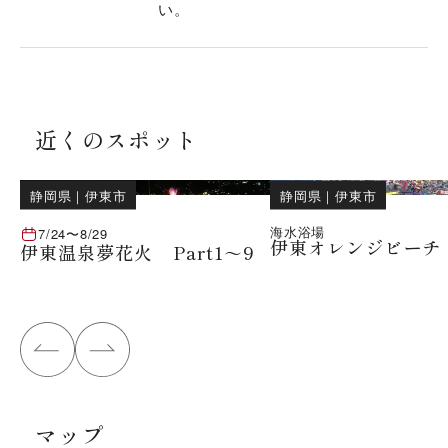
い。
近くのスポット
静岡県
｜
伊東市
静岡県
｜
伊東市
海水浴場
7/24
〜
8/29
伊東オレンジビーチ
伊東温泉夢花火 Part1～9
マップ