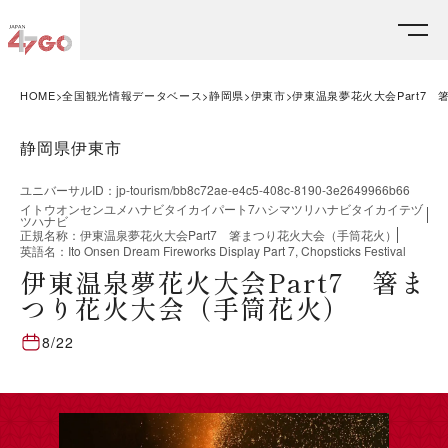
HOME
全国観光情報データベース
静岡県
伊東市
伊東温泉夢花火大会Part7
静岡県伊東市
ユニバーサルID
：
jp-tourism/bb8c72ae-e4c5-408c-8190-3e2649966b66
イトウオンセンユメハナビタイカイパート7ハシマツリハナビタイカイテヅ
ツハナビ
正規名称
：
伊東温泉夢花火大会Part7 箸まつり花火大会（手筒花火）
英語名
：
Ito Onsen Dream Fireworks Display Part 7, Chopsticks Festival
伊東温泉夢花火大会Part7 箸ま
つり花火大会（手筒花火）
8/22