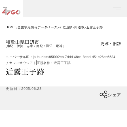
HOME
全国観光情報データベース
和歌山県
田辺市
近露王子跡
和歌山県田辺市
史跡・旧跡
[
南紀・伊勢・志摩
南紀
田辺・竜神
]
ユニバーサルID
：
jp-tourism/85f002eb-7ddd-48ce-8ead-d51e26ec6534
チカツユオウジアト
正規名称
：
近露王子跡
近露王子跡
更新日
：
2025.06.23
シェア