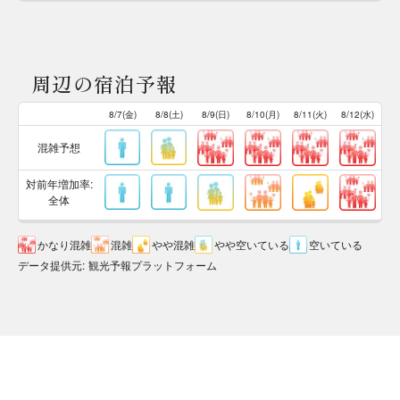
周辺の宿泊予報
8/7(金)
8/8(土)
8/9(日)
8/10(月)
8/11(火)
8/12(水)
混雑予想
対前年増加率:
全体
かなり混雑
混雑
やや混雑
やや空いている
空いている
データ提供元
:
観光予報プラットフォーム