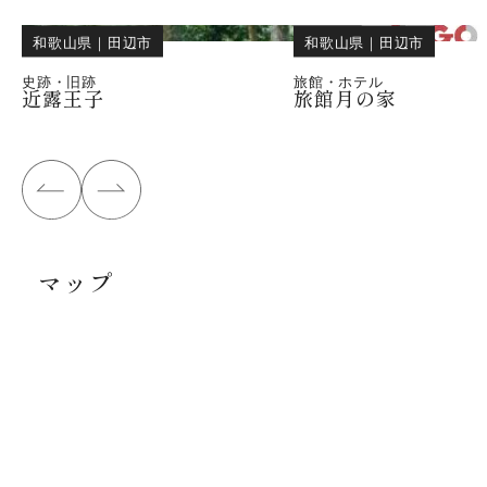
和歌山県
｜
田辺市
和歌山県
｜
田辺市
史跡・旧跡
旅館・ホテル
近露王子
旅館月の家
マップ