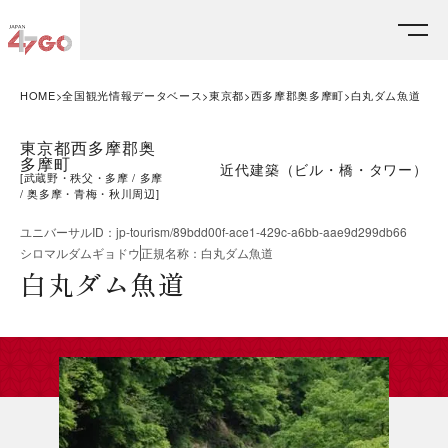
HOME
全国観光情報データベース
東京都
西多摩郡奥多摩町
白丸ダム魚道
東京都西多摩郡奥
多摩町
近代建築（ビル・橋・タワー）
[
武蔵野・秩父・多摩
多摩
奥多摩・青梅・秋川周辺
]
ユニバーサルID
：
jp-tourism/89bdd00f-ace1-429c-a6bb-aae9d299db66
シロマルダムギョドウ
正規名称
：
白丸ダム魚道
白丸ダム魚道