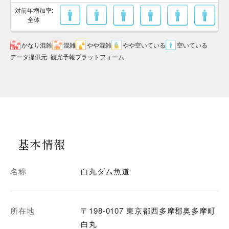
対前年増加率:
全体
かなり混雑
混雑
やや混雑
やや空いている
空いている
データ提供元
:
観光予報プラットフォーム
基本情報
名称
白丸ダム魚道
所在地
〒198-0107 東京都西多摩郡奥多摩町
白丸