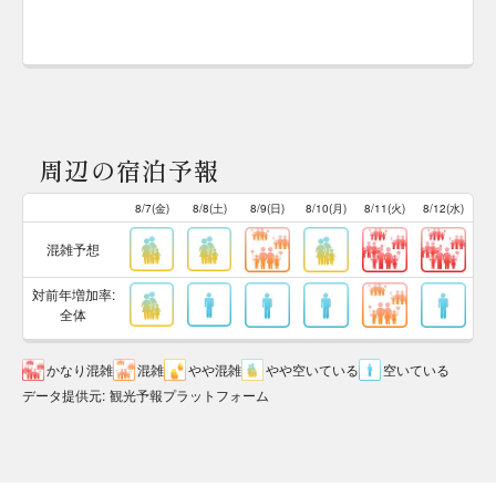
周辺の宿泊予報
8/7(金)
8/8(土)
8/9(日)
8/10(月)
8/11(火)
8/12(水)
混雑予想
対前年増加率:
全体
かなり混雑
混雑
やや混雑
やや空いている
空いている
データ提供元
:
観光予報プラットフォーム