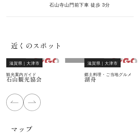
石山寺山門前下車 徒歩 3分
近くのスポット
滋賀県
｜
大津市
滋賀県
｜
大津市
観光案内ガイド
郷土料理・ご当地グルメ
石山観光協会
湖舟
マップ