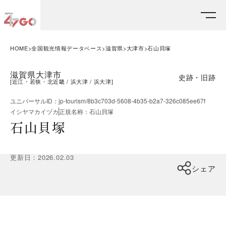
HOME
全国観光情報データベース
滋賀県
大津市
石山貝塚
滋賀県大津市
史跡・旧跡
[
近江・若狭・北近畿
浜大津
浜大津
]
ユニバーサルID
：
jp-tourism/8b3c703d-5608-4b35-b2a7-326c085ee67f
イシヤマカイヅカ
正規名称
：
石山貝塚
石山貝塚
更新日
：
2026.02.03
シェア