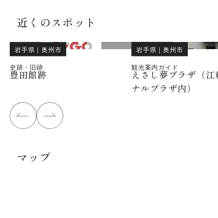
近くのスポット
岩手県
｜
奥州市
岩手県
｜
奥州市
史跡・旧跡
観光案内ガイド
豊田館跡
えさし夢プラザ（江
ナルプラザ内）
マップ