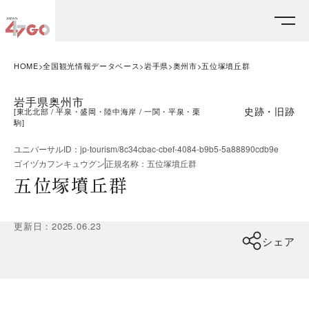
HOME
全国観光情報データベース
岩手県
奥州市
五位塚墳丘群
岩手県奥州市
史跡・旧跡
[
東北北部
平泉・盛岡・陸中海岸
一関・平泉・栗
駒
]
ユニバーサルID
：
jp-tourism/8c34cbac-cbef-4084-b9b5-5a88890cdb9e
ゴイヅカフンキュウグン
正規名称
：
五位塚墳丘群
五位塚墳丘群
更新日
：
2025.06.23
シェア