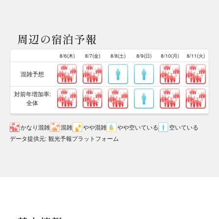
周辺の宿泊予報
8/6(木)
8/7(金)
8/8(土)
8/9(日)
8/10(月)
8/11(火)
混雑予想
対前年増加率:
全体
かなり混雑
混雑
やや混雑
やや空いている
空いている
データ提供元
:
観光予報プラットフォーム