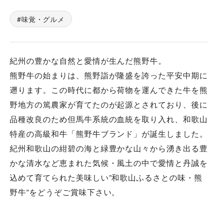
味覚・グルメ
紀州の豊かな自然と愛情が生んだ熊野牛。
熊野牛の始まりは、熊野詣が隆盛を誇った平安中期に
遡ります。この時代に都から荷物を運んできた牛を熊
野地方の篤農家が育てたのが起源とされており、後に
品種改良のため但馬牛系統の血統を取り入れ、和歌山
特産の高級和牛「熊野牛ブランド」が誕生しました。
紀州和歌山の紺碧の海と緑豊かな山々から湧き出る豊
かな清水など恵まれた気候・風土の中で愛情と丹誠を
込めて育てられた美味しい”和歌山ふるさとの味・熊
野牛”をどうぞご賞味下さい。