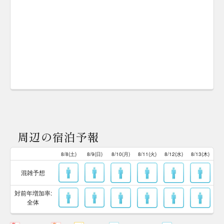
周辺の宿泊予報
8/8(土)
8/9(日)
8/10(月)
8/11(火)
8/12(水)
8/13(木)
混雑予想
対前年増加率:
全体