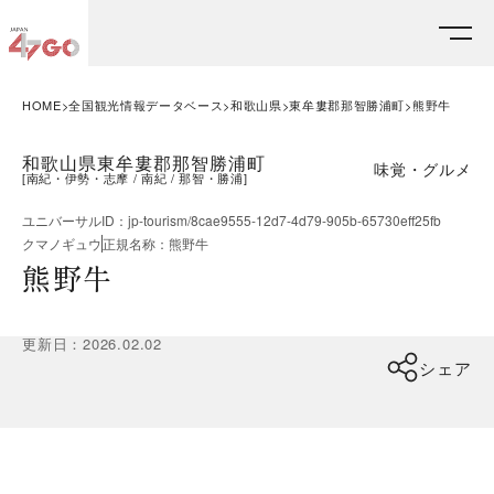
HOME
全国観光情報データベース
和歌山県
東牟婁郡那智勝浦町
熊野牛
和歌山県東牟婁郡那智勝浦町
味覚・グルメ
[
南紀・伊勢・志摩
南紀
那智・勝浦
]
ユニバーサルID
：
jp-tourism/8cae9555-12d7-4d79-905b-65730eff25fb
クマノギュウ
正規名称
：
熊野牛
熊野牛
更新日
：
2026.02.02
シェア