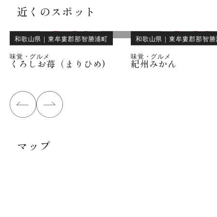
近くのスポット
和歌山県
｜
東牟婁郡那智勝浦町
和歌山県
｜
東牟婁郡那智勝
味覚・グルメ
味覚・グルメ
くろしお苺（まりひめ)
紀州みかん
マップ