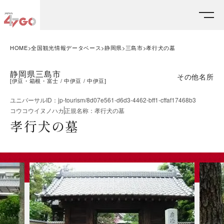
HOME
全国観光情報データベース
静岡県
三島市
孝行犬の墓
静岡県三島市
その他名所
[
伊豆・箱根・富士
中伊豆
中伊豆
]
ユニバーサルID
：
jp-tourism/8d07e561-d6d3-4462-bff1-cffaf17468b3
コウコウイヌノハカ
正規名称
：
孝行犬の墓
孝行犬の墓