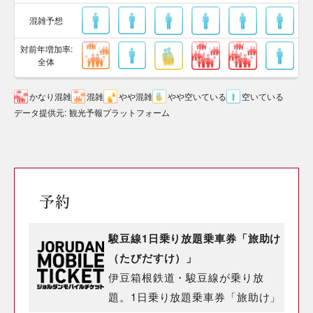
混雑予想
対前年増加率:
全体
かなり混雑
混雑
やや混雑
やや空いている
空いている
データ提供元
:
観光予報プラットフォーム
予約
駿豆線1日乗り放題乗車券「旅助け
（たびだすけ）」
伊豆箱根鉄道・駿豆線が乗り放
題。1日乗り放題乗車券「旅助け」